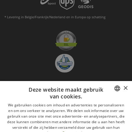
* Levering in Belgie/Frankrijk/Nederland en in Europa op schatting
×
Deze website maakt gebruik
Aanmelden nieuwsbrief
van cookies.
GO
FRENCH
We gebruiken cookies om inhoud en advertenties te personaliseren
en om ons verkeer te analyseren. We delen ook informatie over uw
Ik ga akkoord met
de Wettelijke vermeldingen
DUTCH
gebruik van onze site met onze advertentie- en analysepartners, die
deze kunnen combineren met andere informatie die u aan hen heeft
Alle merken
Algemene verkoopsvoorwaarden
ENGLISH
verstrekt of die zij hebben verzameld door uw gebruik van hun
Wettelijke vermeldingen
withdrawal rights