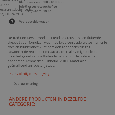
Klantenservice 9.00 - 18.00 uur
info@lessecretsduchef.be
Tel : +32(0)10 24 79 34
Veel gestelde vragen
De Tradition Kersenrood Fluitketel Le Creuset is een fluitende
theepot voor fornuizen waarmee je op een ouderwetse manier je
thee en kruidenthee kunt bereiden zonder elektriciteit!
Bewonder de retro-look en laat u zich in alle veiligheid leiden
door het geluid van de fluitende pet dankzij de isolerende
handgreep. Kenmerken: - Inhoud: 2,10 l - Materialen:
geëmailleerd en roestvrij staal...
> Zie volledige beschrijving
Deel uw mening
ANDERE PRODUCTEN IN DEZELFDE
CATEGORIE: