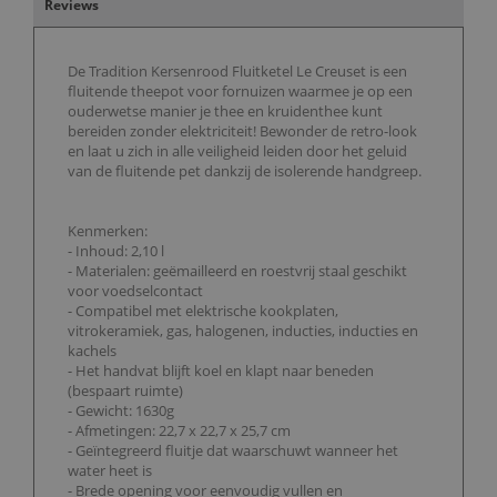
Reviews
De Tradition Kersenrood Fluitketel Le Creuset is een
fluitende theepot voor fornuizen waarmee je op een
ouderwetse manier je thee en kruidenthee kunt
bereiden zonder elektriciteit! Bewonder de retro-look
en laat u zich in alle veiligheid leiden door het geluid
van de fluitende pet dankzij de isolerende handgreep.
Kenmerken:
- Inhoud: 2,10 l
- Materialen: geëmailleerd en roestvrij staal geschikt
voor voedselcontact
- Compatibel met elektrische kookplaten,
vitrokeramiek, gas, halogenen, inducties, inducties en
kachels
- Het handvat blijft koel en klapt naar beneden
(bespaart ruimte)
- Gewicht: 1630g
- Afmetingen: 22,7 x 22,7 x 25,7 cm
- Geïntegreerd fluitje dat waarschuwt wanneer het
water heet is
- Brede opening voor eenvoudig vullen en