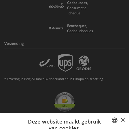
Cadeaupass,
Consumptie
cheque
Ecocheques,
Cadeaucheques
Verzending
* Levering in Belgie/Frankrijk/Nederland en in Europa op schatting
×
Deze website maakt gebruik
van cookies.