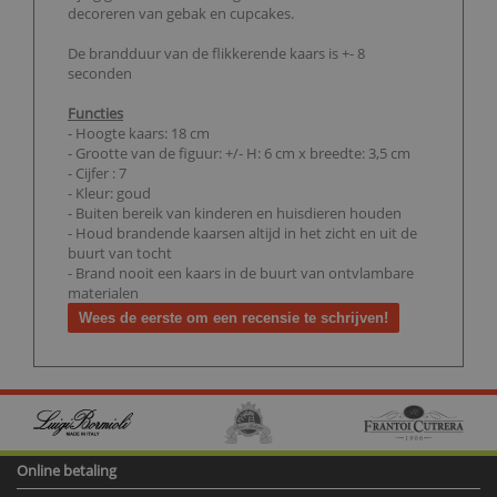
decoreren van gebak en cupcakes.
De brandduur van de flikkerende kaars is +- 8
seconden
Functies
- Hoogte kaars: 18 cm
- Grootte van de figuur: +/- H: 6 cm x breedte: 3,5 cm
- Cijfer : 7
- Kleur: goud
- Buiten bereik van kinderen en huisdieren houden
- Houd brandende kaarsen altijd in het zicht en uit de
buurt van tocht
- Brand nooit een kaars in de buurt van ontvlambare
materialen
Wees de eerste om een recensie te schrijven!
Online betaling