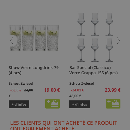
Show Verre Longdrink 79
Bar Special (Classico)
(4 pcs)
Verre Grappa 155 (6 pcs)
Schott Zwiesel
Schott Zwiesel
19,00 €
23,99 €
24,00
-5,00 €
-24,01 €
€
48,00 €
+ d’infos
+ d’infos
LES CLIENTS QUI ONT ACHETÉ CE PRODUIT
ONT ÉGALEMENT ACHETÉ...