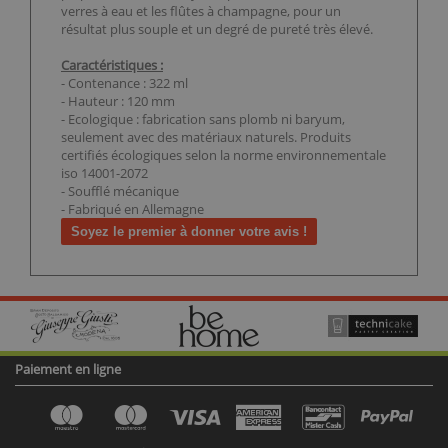
verres à eau et les flûtes à champagne, pour un
résultat plus souple et un degré de pureté très élevé.
Caractéristiques :
- Contenance : 322 ml
- Hauteur : 120 mm
- Ecologique : fabrication sans plomb ni baryum,
seulement avec des matériaux naturels. Produits
certifiés écologiques selon la norme environnementale
iso 14001-2072
- Soufflé mécanique
- Fabriqué en Allemagne
Soyez le premier à donner votre avis !
Paiement en ligne