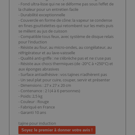
- Fond ultra-lisse qui ne se déforme pas sous l'effet de
la chaleur pour un entretien facile
- Durabilité exceptionnelle
- Couvercle en forme de cône: la vapeur se condense
en fines gouttelettes qui retombent sur les mets puis
se mêlent au jus de cuisson
- Compatible tous feux, avec système de disque relais
pour l'induction
- Résiste au four, au micro-ondes, au congélateur, au
réfrigérateur et au lave-vaisselle
- Qualité anti-griffe : ne s'ébrèche pas et ne s'use pas
- Résiste aux chocs thermiques (de -20°C à +250°C) et
aux éponges abrasives
- Surface antiadhésive : vos tajines n'adhèrent pas
- Un seul plat pour cuire, couper, servir et présenter
- Dimensions : 27 x 27 x 20 cm
- Contenance : 2 l (4 à 6 personnes)
- Poids: 2,5 kg
- Couleur : Rouge
- Fabriqué en France
- Garanti 10 ans
tajine pour induction
Soyez le premier à donner votre avis !