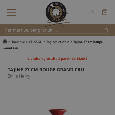
Reche
Recherche
>
Boutique
>
CUISSON
>
Tagines et Woks
>
Tajine 27 cm Rouge
Grand Cru
rapide
Livraison gratuite à partir de 85,00 €
TAJINE 27 CM ROUGE GRAND CRU
Emile Henry