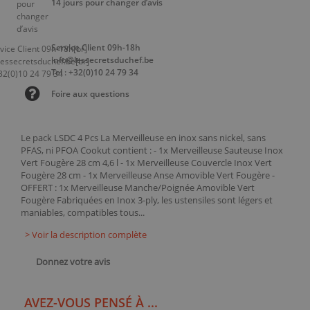
14 jours pour changer d’avis
Service Client 09h-18h
info@lessecretsduchef.be
Tel : +32(0)10 24 79 34
Foire aux questions
Le pack LSDC 4 Pcs La Merveilleuse en inox sans nickel, sans
PFAS, ni PFOA Cookut contient : - 1x Merveilleuse Sauteuse Inox
Vert Fougère 28 cm 4,6 l - 1x Merveilleuse Couvercle Inox Vert
Fougère 28 cm - 1x Merveilleuse Anse Amovible Vert Fougère -
OFFERT : 1x Merveilleuse Manche/Poignée Amovible Vert
Fougère Fabriquées en Inox 3-ply, les ustensiles sont légers et
maniables, compatibles tous...
> Voir la description complète
Donnez votre avis
AVEZ-VOUS PENSÉ À ...