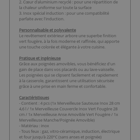
2. Cœur d'aluminium recyclé : pour une répartition de
la chaleur uniforme sur toute la surface
3. Inox spécial induction : pour une compatibilité
parfaite avec l'induction.
Personnalisable et polyvalente
Le revêtement extérieur arbore une superbe finition
vert fougère, à la fois moderne et raffinée, qui apporte
une touche colorée et élégante à votre cuisine.
Pratique et ingénieuse
Grâce aux poignées amovibles, vous bénéficiez d'un
gain de place dans vos placards ou au lave-vaisselle.
Les poignées qui se clipsent facilement et rapidement
à la casserole, garantissent une utilisation sécurisée
grâce à une prise en main ferme et confortable.
Caractéristiques
- Contient : 4 pcs (1x Merveilleuse Sauteuse Inox 28 cm
4,6 l / 1x Merveilleuse Couvercle Inox Vert Fougère 28
cm / 1x Merveilleuse Anse Amovible Vert Fougère / 1x
Merveilleuse Manche/Poignée Amovible)
- Matériau : inox
- Tous feux : gaz, vitro-céramique, induction, électrique
et four jusqu'à 220°C (sans anses et poignée)