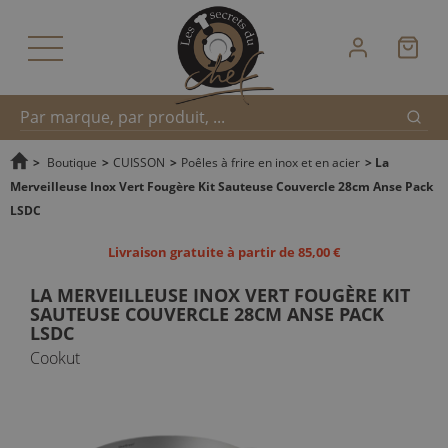
Reche
Recherche
>
Boutique
>
CUISSON
>
Poêles à frire en inox et en acier
>
La
Merveilleuse Inox Vert Fougère Kit Sauteuse Couvercle 28cm Anse Pack
LSDC
rapide
Livraison gratuite à partir de 85,00 €
LA MERVEILLEUSE INOX VERT FOUGÈRE KIT
SAUTEUSE COUVERCLE 28CM ANSE PACK
LSDC
Cookut