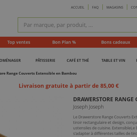
ACCUEIL
FAQ
MAGASINS
CO
ram
Recherche
rapide
Top ventes
Bon Plan %
Bons cadeaux
ROMÉNAGER
PÂTISSERIE
CAFÉ ET THÉ
TABLE ET VIN
ore Range Couverts Extensible en Bambou
Livraison gratuite à partir de 85,00 €
DRAWERSTORE RANGE 
Joseph Joseph
Le Drawerstore Range Couverts Ext
tiroir rectangulaire et design, con
ustensiles de cuisine. Extensible
s'adapter à différentes tailles de 