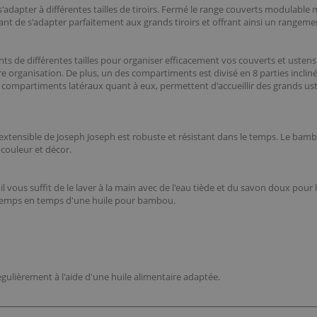
dapter à différentes tailles de tiroirs. Fermé le range couverts modulable
tant de s'adapter parfaitement aux grands tiroirs et offrant ainsi un rangem
ts de différentes tailles pour organiser efficacement vos couverts et ustens
re organisation. De plus, un des compartiments est divisé en 8 parties incliné
s compartiments latéraux quant à eux, permettent d'accueillir des grands u
extensible de Joseph Joseph est robuste et résistant dans le temps. Le bam
 couleur et décor.
 il vous suffit de le laver à la main avec de l'eau tiède et du savon doux po
 temps en temps d'une huile pour bambou.
égulièrement à l'aide d'une huile alimentaire adaptée.