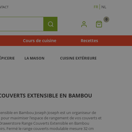
FR
NL
NTACT
0
Mon
Rechercher
Panier
Cours de cuisine
Recettes
ÉPICERIE
LA MAISON
CUISINE EXTÉRIEURE
COUVERTS EXTENSIBLE EN BAMBOU
ensible en Bambou Joseph Joseph est un organiseur de
çu pour maximiser l'espace de rangement de vos couverts et
Le Drawerstore Range Couverts Extensible en Bambou
tiroirs. Fermé le range couverts modulable mesure 32 cm