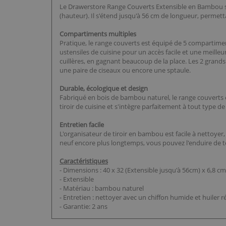
Le Drawerstore Range Couverts Extensible en Bambou s'a
(hauteur). Il s'étend jusqu'à 56 cm de longueur, permet
Compartiments multiples
Pratique, le range couverts est équipé de 5 compartimen
ustensiles de cuisine pour un accès facile et une meilleu
cuillères, en gagnant beaucoup de la place. Les 2 grand
une paire de ciseaux ou encore une sptaule.
Durable, écologique et design
Fabriqué en bois de bambou naturel, le range couverts 
tiroir de cuisine et s'intègre parfaitement à tout type de
Entretien facile
L'organisateur de tiroir en bambou est facile à nettoyer,
neuf encore plus longtemps, vous pouvez l'enduire de
Caractéristiques
- Dimensions : 40 x 32 (Extensible jusqu'à 56cm) x 6,8 cm
- Extensible
- Matériau : bambou naturel
- Entretien : nettoyer avec un chiffon humide et huiler r
- Garantie: 2 ans