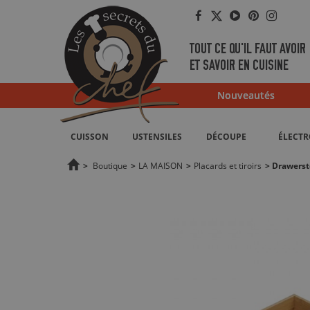
Facebook
Twitter
YouTube
Pinterest
Instag
TOUT CE QU'IL FAUT AVOIR
ET SAVOIR EN CUISINE
Nouveautés
CUISSON
USTENSILES
DÉCOUPE
ÉLECT
>
Boutique
>
LA MAISON
>
Placards et tiroirs
>
Drawerst