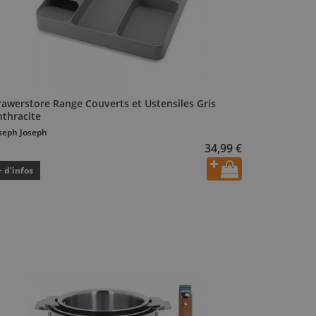
rawerstore Range Couverts et Ustensiles Gris
nthracite
seph Joseph
34,99 €
+ d’infos