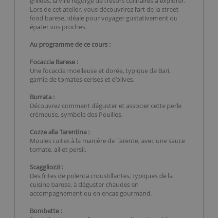
grillées, la ville regorge de trésors culinaires à explorer.
Lors de cet atelier, vous découvrirez l’art de la street
food barese, idéale pour voyager gustativement ou
épater vos proches.
Au programme de ce cours :
Focaccia Barese :
Une focaccia moelleuse et dorée, typique de Bari,
garnie de tomates cerises et d’olives.
Burrata :
Découvrez comment déguster et associer cette perle
crémeuse, symbole des Pouilles.
Cozze alla Tarentina :
Moules cuites à la manière de Tarente, avec une sauce
tomate, ail et persil.
Scaggliozzi :
Des frites de polenta croustillantes, typiques de la
cuisine barese, à déguster chaudes en
accompagnement ou en encas gourmand.
Bombette :