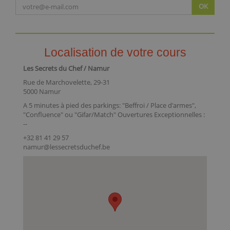
OK
Localisation de votre cours
Les Secrets du Chef / Namur
Rue de Marchovelette, 29-31
5000 Namur
A 5 minutes à pied des parkings: "Beffroi / Place d'armes",
"Confluence" ou "Gifar/Match" Ouvertures Exceptionnelles :
--
+32 81 41 29 57
namur@lessecretsduchef.be