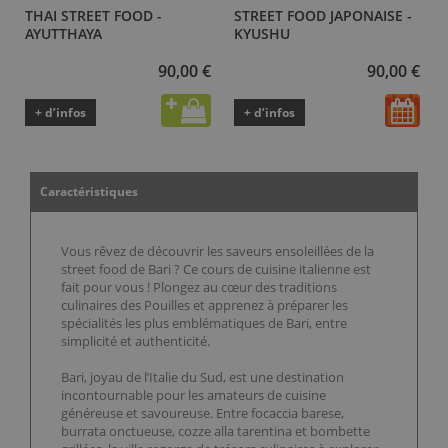
THAI STREET FOOD -
STREET FOOD JAPONAISE -
AYUTTHAYA
KYUSHU
90,00 €
90,00 €
+ d’infos
+ d’infos
Caractéristiques
Vous rêvez de découvrir les saveurs ensoleillées de la
street food de Bari ? Ce cours de cuisine italienne est
fait pour vous ! Plongez au cœur des traditions
culinaires des Pouilles et apprenez à préparer les
spécialités les plus emblématiques de Bari, entre
simplicité et authenticité.
Bari, joyau de l’Italie du Sud, est une destination
incontournable pour les amateurs de cuisine
généreuse et savoureuse. Entre focaccia barese,
burrata onctueuse, cozze alla tarentina et bombette