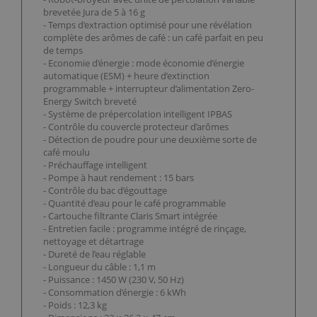
brevetée Jura de 5 à 16 g
- Temps d’extraction optimisé pour une révélation
complète des arômes de café : un café parfait en peu
de temps
- Economie d’énergie : mode économie d’énergie
automatique (ESM) + heure d’extinction
programmable + interrupteur d’alimentation Zero-
Energy Switch breveté
- Système de prépercolation intelligent IPBAS
- Contrôle du couvercle protecteur d’arômes
- Détection de poudre pour une deuxième sorte de
café moulu
- Préchauffage intelligent
- Pompe à haut rendement : 15 bars
- Contrôle du bac d’égouttage
- Quantité d’eau pour le café programmable
- Cartouche filtrante Claris Smart intégrée
- Entretien facile : programme intégré de rinçage,
nettoyage et détartrage
- Dureté de l’eau réglable
- Longueur du câble : 1,1 m
- Puissance : 1450 W (230 V, 50 Hz)
- Consommation d’énergie : 6 kWh
- Poids : 12,3 kg