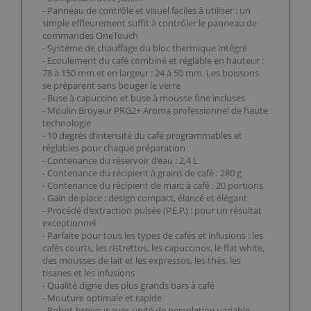
- Panneau de contrôle et visuel faciles à utiliser : un
simple effleurement suffit à contrôler le panneau de
commandes OneTouch
- Système de chauffage du bloc thermique intégré
- Ecoulement du café combiné et réglable en hauteur :
78 à 150 mm et en largeur : 24 à 50 mm. Les boissons
se préparent sans bouger le verre
- Buse à capuccino et buse à mousse fine incluses
- Moulin Broyeur PRG2+ Aroma professionnel de haute
technologie
- 10 degrés d’intensité du café programmables et
réglables pour chaque préparation
- Contenance du réservoir d’eau : 2,4 L
- Contenance du récipient à grains de café : 280 g
- Contenance du récipient de marc à café : 20 portions
- Gain de place : design compact, élancé et élégant
- Procédé d’extraction pulsée (P.E.P.) : pour un résultat
exceptionnel
- Parfaite pour tous les types de cafés et infusions : les
cafés courts, les ristrettos, les capuccinos, le flat white,
des mousses de lait et les expressos, les thés, les
tisanes et les infusions
- Qualité digne des plus grands bars à café
- Mouture optimale et rapide
- Robot-broyeur avec unité de percolation variable