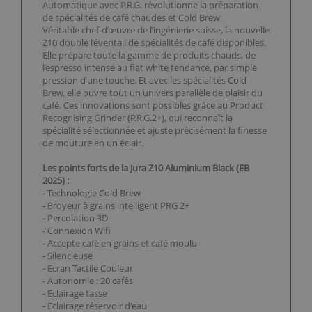
Automatique avec P.R.G. révolutionne la préparation
de spécialités de café chaudes et Cold Brew
Véritable chef-d’œuvre de l’ingénierie suisse, la nouvelle
Z10 double l’éventail de spécialités de café disponibles.
Elle prépare toute la gamme de produits chauds, de
l’espresso intense au flat white tendance, par simple
pression d’une touche. Et avec les spécialités Cold
Brew, elle ouvre tout un univers parallèle de plaisir du
café. Ces innovations sont possibles grâce au Product
Recognising Grinder (P.R.G.2+), qui reconnaît la
spécialité sélectionnée et ajuste précisément la finesse
de mouture en un éclair.
Les points forts de la Jura Z10 Aluminium Black (EB
2025) :
- Technologie Cold Brew
- Broyeur à grains intelligent PRG 2+
- Percolation 3D
- Connexion Wifi
- Accepte café en grains et café moulu
- Silencieuse
- Ecran Tactile Couleur
- Autonomie : 20 cafés
- Eclairage tasse
- Eclairage réservoir d'eau