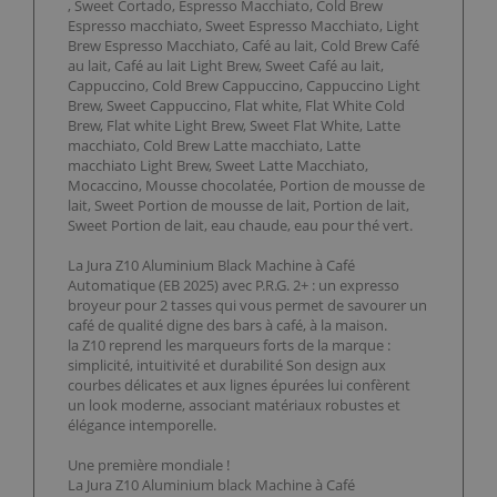
, Sweet Cortado, Espresso Macchiato, Cold Brew
Espresso macchiato, Sweet Espresso Macchiato, Light
Brew Espresso Macchiato, Café au lait, Cold Brew Café
au lait, Café au lait Light Brew, Sweet Café au lait,
Cappuccino, Cold Brew Cappuccino, Cappuccino Light
Brew, Sweet Cappuccino, Flat white, Flat White Cold
Brew, Flat white Light Brew, Sweet Flat White, Latte
macchiato, Cold Brew Latte macchiato, Latte
macchiato Light Brew, Sweet Latte Macchiato,
Mocaccino, Mousse chocolatée, Portion de mousse de
lait, Sweet Portion de mousse de lait, Portion de lait,
Sweet Portion de lait, eau chaude, eau pour thé vert.
La Jura Z10 Aluminium Black Machine à Café
Automatique (EB 2025) avec P.R.G. 2+ : un expresso
broyeur pour 2 tasses qui vous permet de savourer un
café de qualité digne des bars à café, à la maison.
la Z10 reprend les marqueurs forts de la marque :
simplicité, intuitivité et durabilité Son design aux
courbes délicates et aux lignes épurées lui confèrent
un look moderne, associant matériaux robustes et
élégance intemporelle.
Une première mondiale !
La Jura Z10 Aluminium black Machine à Café