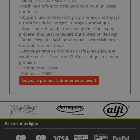
- Dimensions : 32 × 36.3 × 47 cm
- Machine à café automatique conçue pour un usage
quotidien
- Hygiène Jura certifiée TÜV : programme de nettoyage
du système de lait intégré + rinçage automatique
- Usage facile et rapide : technologie One Touch pour
préparer chaque type de café d’une pression de doigt
- Design élégant : machine compacte avec éclairage de
tasse, du réservoir d’eau
- Grande gamme de machines à café Jura Belgique et
service chez Les Secrets du Chef en tant que revendeur
premium.
- Fabriquée en Suisse
- Référence : 15609
Soyez le premier à donner votre avis !
Paiement en ligne