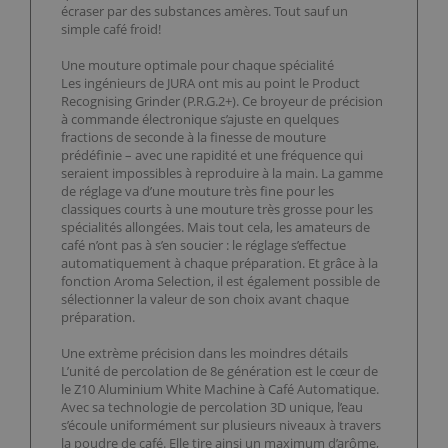
écraser par des substances amères. Tout sauf un
simple café froid!
Une mouture optimale pour chaque spécialité
Les ingénieurs de JURA ont mis au point le Product
Recognising Grinder (P.R.G.2+). Ce broyeur de précision
à commande électronique s’ajuste en quelques
fractions de seconde à la finesse de mouture
prédéfinie – avec une rapidité et une fréquence qui
seraient impossibles à reproduire à la main. La gamme
de réglage va d’une mouture très fine pour les
classiques courts à une mouture très grosse pour les
spécialités allongées. Mais tout cela, les amateurs de
café n’ont pas à s’en soucier : le réglage s’effectue
automatiquement à chaque préparation. Et grâce à la
fonction Aroma Selection, il est également possible de
sélectionner la valeur de son choix avant chaque
préparation.
Une extrème précision dans les moindres détails
L’unité de percolation de 8e génération est le cœur de
le Z10 Aluminium White Machine à Café Automatique.
Avec sa technologie de percolation 3D unique, l’eau
s’écoule uniformément sur plusieurs niveaux à travers
la poudre de café. Elle tire ainsi un maximum d’arôme,