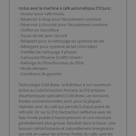
Inclus avec la machine à café automatique Z10 Jura :
- Doseur pour café moulu
- Réservoir à sirop pour l'écoulement combiné
- Réservoir à chocolat pour l'écoulement combiné
- Chiffon en microfibre
- Tuyau de lait avec raccord
- Récipient pour le nettoyage du système de lait
- Détergent pour système de lait (mini-tabs)
- Pastilles de nettoyage 3 phases
- Cartouche filtrante CLARIS Smart+
- Rallonge du filtre/fourreau du filtre
- Mode d’emploi
- Conditions de garantie
Technologie Cold Brew : la fraîcheur à son summum
Grâce au Cold Extraction Process, la Z10 prépare
d’authentiques spécialités Cold Brew. Les boissons
froides conventionnelles sont, pour la plupart,
réalisées avec du café qui percole à chaud avant de
refroidir. Or sur la Z10, l’extraction s’effectue avec de
l’eau froide pulsée à haute pression et une mouture
généralement plus grosse. Résultat dans la tasse : une
boisson rafraîchissante et naturellement énergisante
qui met en valeur les arômes fruités du café, sans les