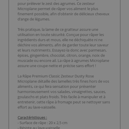
pour prélever le zest des agrumes. Ce zesteur
Microplane permet de râper vos aliment le plus
finement possible, afin d'obtenir de délicieux cheveux
d'ange de légumes.
Très pratique, la lame de ce gratteur assure une
utilisation en toute sécurité. Conçue pour râper les
ingrédients durs et mous, elle ne déchiquète ni ne
déchire vos aliments, afin de garder toute leur saveur
et leurs nutriments. Essayez-la donc avec parmesan,
épices, gingembre, chocolat, citron, orange, noix de
muscade ou encore ail. La râpe à agrumes Microplane
assure une coupe nette et précise sans effort !
La Râpe Premium Classic Zesteur Dusty Rose
Microplane détaille des lamelles très fines hors de vos
aliments, ce qui fera sensation pour présenter
harmonieusement vos salades, vinaigrettes, sauces,
goulaschs et plats froids. Très facile à manipuler et à
entretenir, cette râpe à fromage peut se nettoyer sans
effort au lave-vaisselle.
Caractéristiques :
- Surface de râpe : 20 x 2,5 cm
- Résiste au lave-vaisselle