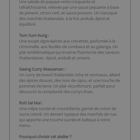
Une salade de papaye verte croquante et
rafraîchissante, relevée par une sauce piquante à base
de piment, citron vert, et sauce poisson. Un classique
des marchés thaïlandais, à la fois acidulé, épicé et
équilibré.
Tom Yum Kung :
Une soupe aigre-épicée aux crevettes, parfumée à la
citronnelle, aux feuilles de combava et au galanga. Un
plat emblématique qui incarne l’harmonie des saveurs
thaïlandaises : épicé, acidulé et umami.
Gaeng Curry Massaman :
Un curry de boeuf thaïlandais riche et onctueux, alliant
des épices douces, des noix de cajou, et une touche de
pommes de terre. Un plat réconfortant, parfait pour
découvrir la complexité des currys thaïs.
Roti Sai Mai :
Une crêpe sucrée et croustillante, garnie de coton de
sucre coloré. Un dessert typique des marchés de rue,
qui apporte une touche sucrée et ludique à votre
menu.
Pourquoi choisir cet atelier ?