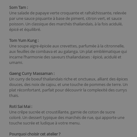
Som Tam :
Une salade de papaye verte croquante et rafraîchissante, relevée
par une sauce piquante à base de piment, citron vert, et sauce
poisson. Un classique des marchés thaïlandais, à la fois acidulé,
épicé et équilibré.
Tom Yum Kung :
Une soupe aigre-épicée aux crevettes, parfumée à la citronnelle,
aux feuilles de combava et au galanga. Un plat emblématique qui
incarne l’harmonie des saveurs thaïlandaises : épicé, acidulé et
umami.
Gaeng Curry Massaman :
Un curry de boeuf thaïlandais riche et onctueux, alliant des épices
douces, des noix de cajou, et une touche de pommes de terre. Un
plat réconfortant, parfait pour découvrir la complexité des currys
thaïs.
Roti Sai Mai :
Une crêpe sucrée et croustillante, garnie de coton de sucre
coloré. Un dessert typique des marchés de rue, qui apporte une
touche sucrée et ludique à votre menu.
Pourquoi choisir cet atelier ?