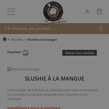
Reche
Recherche
>
Recettes
>
Slushie à la mangue
Imprimer
Retour aux recettes
rapide
SLUSHIE À LA MANGUE
Faites le plein de fraîcheur et vitamines avec cette recette slush
(ou slushie) à la mangue, préparée dans la turbine Frost
Greenpan
Ingrédients pour 4 portions :