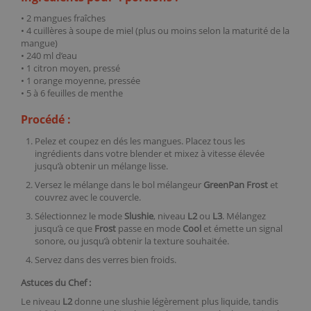
• 2 mangues fraîches
• 4 cuillères à soupe de miel (plus ou moins selon la maturité de la
mangue)
• 240 ml d’eau
• 1 citron moyen, pressé
• 1 orange moyenne, pressée
• 5 à 6 feuilles de menthe
Procédé :
Pelez et coupez en dés les mangues. Placez tous les
ingrédients dans votre blender et mixez à vitesse élevée
jusqu’à obtenir un mélange lisse.
Versez le mélange dans le bol mélangeur
GreenPan Frost
et
couvrez avec le couvercle.
Sélectionnez le mode
Slushie
, niveau
L2
ou
L3
. Mélangez
jusqu’à ce que
Frost
passe en mode
Cool
et émette un signal
sonore, ou jusqu’à obtenir la texture souhaitée.
Servez dans des verres bien froids.
Astuces du Chef :
Le niveau
L2
donne une slushie légèrement plus liquide, tandis