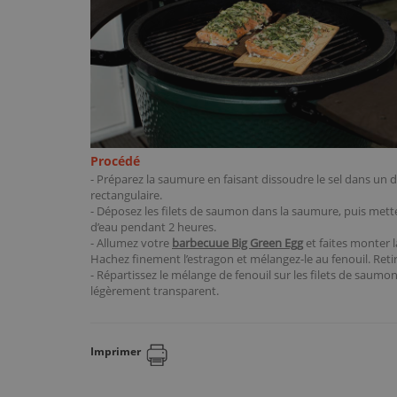
Procédé
- Préparez la saumure en faisant dissoudre le sel dans un de
rectangulaire.
- Déposez les filets de saumon dans la saumure, puis mett
d’eau pendant 2 heures.
- Allumez votre
barbecuue Big Green Egg
et faites monter 
Hachez finement l’estragon et mélangez-le au fenouil. Retir
- Répartissez le mélange de fenouil sur les filets de saumon 
légèrement transparent.
Imprimer