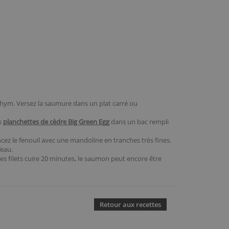
e thym. Versez la saumure dans un plat carré ou
es
planchettes de cèdre Big Green Egg
dans un bac rempli
incez le fenouil avec une mandoline en tranches très fines.
’eau.
 les filets cuire 20 minutes, le saumon peut encore être
Retour aux recettes