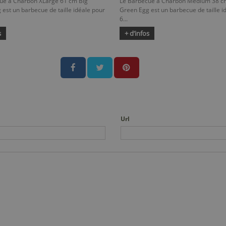
ue à Charbon XLarge 61 cm Big
Le Barbecue à Charbon Medium 38 c
est un barbecue de taille idéale pour
Green Egg est un barbecue de taille i
6...
s
+ d’infos
Url