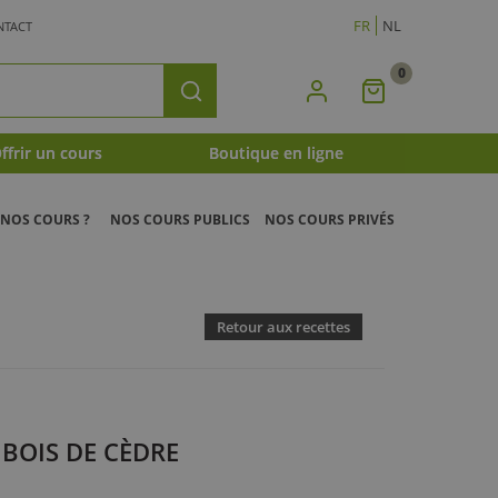
FR
NL
NTACT
0
Mon
Rechercher
Panier
ffrir un cours
Boutique en ligne
NOS COURS ?
NOS COURS PUBLICS
NOS COURS PRIVÉS
Retour aux recettes
BOIS DE CÈDRE