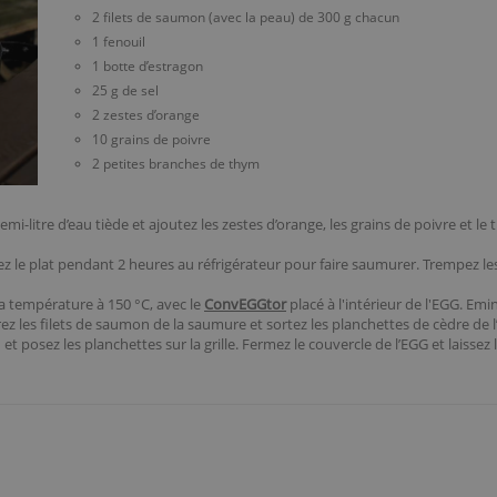
2 filets de saumon (avec la peau) de 300 g chacun
1 fenouil
1 botte d’estragon
25 g de sel
2 zestes d’orange
10 grains de poivre
2 petites branches de thym
mi-litre d’eau tiède et ajoutez les zestes d’orange, les grains de poivre et l
ez le plat pendant 2 heures au réfrigérateur pour faire saumurer. Trempez l
la température à 150 °C, avec le
ConvEGGtor
placé à l'intérieur de l'EGG. Em
ez les filets de saumon de la saumure et sortez les planchettes de cèdre de l
et posez les planchettes sur la grille. Fermez le couvercle de l’EGG et laissez