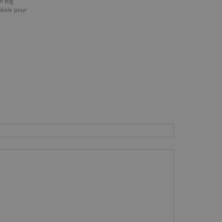
m Big
déale pour