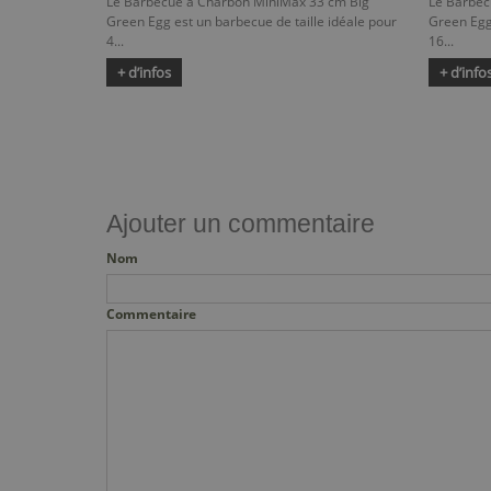
Le Barbecue à Charbon MiniMax 33 cm Big
Le Barbec
Green Egg est un barbecue de taille idéale pour
Green Egg 
4...
16...
+ d’infos
+ d’info
Ajouter un commentaire
Nom
Commentaire