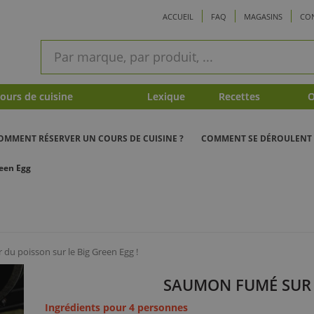
ACCUEIL
FAQ
MAGASINS
CO
ram
Recherche
rapide
urs de cuisine
Lexique
Recettes
O
OMMENT RÉSERVER UN COURS DE CUISINE ?
COMMENT SE DÉROULENT 
een Egg
 du poisson sur le Big Green Egg !
SAUMON FUMÉ SUR 
Ingrédients pour 4 personnes