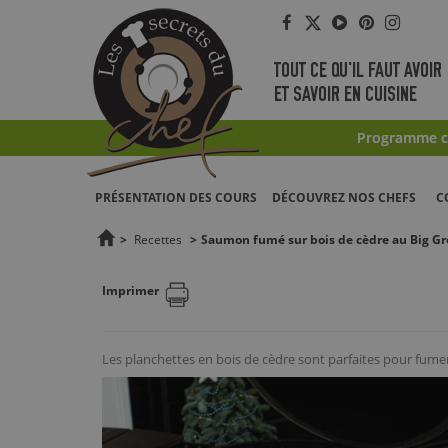
Facebook
Twitter
YouTube
Pinterest
Instag
TOUT CE QU'IL FAUT AVOIR
ET SAVOIR EN CUISINE
Programme co
PRÉSENTATION DES COURS
DÉCOUVREZ NOS CHEFS
C
>
Recettes
>
Saumon fumé sur bois de cèdre au Big Gr
Imprimer
Les planchettes en bois de cèdre sont parfaites pour fumer