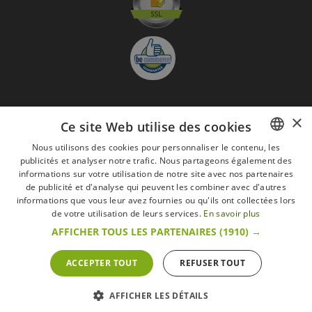
×
S'abonner à la Newsletter
Ce site Web utilise des cookies
GO
Nous utilisons des cookies pour personnaliser le contenu, les
publicités et analyser notre trafic. Nous partageons également des
FRENCH
Je suis d'accord avec
les Mentions légales
informations sur votre utilisation de notre site avec nos partenaires
DUTCH
de publicité et d'analyse qui peuvent les combiner avec d'autres
informations que vous leur avez fournies ou qu'ils ont collectées lors
Toutes les marques
Conditions générales
Mentions légales
ENGLISH
de votre utilisation de leurs services.
En savoir plus
Retour & Droit de rétractation
FAQ
Recrutement
AFFICHER TOUS LES PARTENAIRES
(1910) →
Tous droits réservés © 2017 Les Secrets du Chef | Tous les prix indiqués sur le site
s'entendent toutes taxes comprises.
Conformément au livre VI « Pratiques du marché et protection du consommateur » du
ACCEPTER TOUT
REFUSER TOUT
Code belge de droit économique.
Le Client agissant en tant que consommateur dispose d’un droit de
rétractation.endéans les 14 jours ouvrables, de renoncer à sa commande.
Que faire en cas de litige,
Plus d'infos
AFFICHER LES DÉTAILS
POWERED BY
WEPIKA