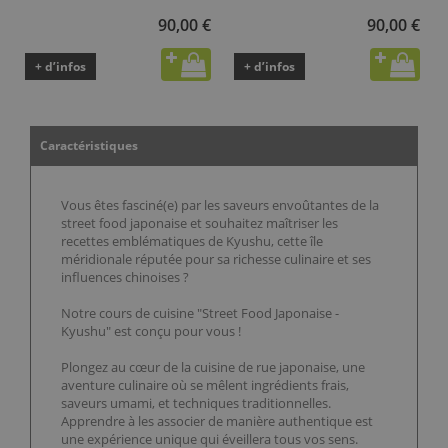
90,00 €
90,00 €
+ d’infos
+ d’infos
Caractéristiques
Vous êtes fasciné(e) par les saveurs envoûtantes de la
street food japonaise et souhaitez maîtriser les
recettes emblématiques de Kyushu, cette île
méridionale réputée pour sa richesse culinaire et ses
influences chinoises ?
Notre cours de cuisine "Street Food Japonaise -
Kyushu" est conçu pour vous !
Plongez au cœur de la cuisine de rue japonaise, une
aventure culinaire où se mêlent ingrédients frais,
saveurs umami, et techniques traditionnelles.
Apprendre à les associer de manière authentique est
une expérience unique qui éveillera tous vos sens.