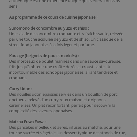
authentique est une expérience unique qui éveillera tous vos
sens.
Au programme de ce cours de cuisine japonaise :
Sunomono de concombre au yuzu et shiso :
Une salade de concombre croquante et rafraîchissante, relevée
par une touche acidulée de yuzu et de shiso. Un classique de la
street food japonaise, à la fois léger et parfumé.
Karaage (beignets de poulet marinés) :
Des morceaux de poulet marinés dans une sauce savoureuse,
frits jusqu’à obtenir une croûte dorée et croustillante. Un
incontournable des échoppes japonaises, alliant tendreté et
croquant.
Curry Udon :
Des nouilles udon épaisses servies dans un bouillon de porc
onctueux, relevé d’un curry roux maison et d’oignons
caramélisés. Un plat réconfortant, parfait pour découvrir la
complexité des saveurs japonaises.
Matcha Fuwa Fuwa :
Des pancakes moelleux et aérés, infusés au matcha, pour une
touche sucrée et végétale. Un dessert typique des stands de rue,