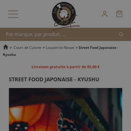
Reche
Recherche
>
Cours de Cuisine
>
Louvain-la-Neuve
>
Street Food Japonaise -
Kyushu
rapide
Livraison gratuite à partir de 85,00 €
STREET FOOD JAPONAISE - KYUSHU