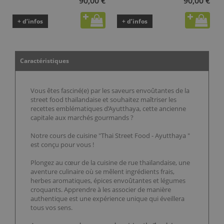
90,00 €
90,00 €
+ d’infos
+ d’infos
Caractéristiques
Vous êtes fasciné(e) par les saveurs envoûtantes de la
street food thaïlandaise et souhaitez maîtriser les
recettes emblématiques d’Ayutthaya, cette ancienne
capitale aux marchés gourmands ?
Notre cours de cuisine "Thai Street Food - Ayutthaya "
est conçu pour vous !
Plongez au cœur de la cuisine de rue thaïlandaise, une
aventure culinaire où se mêlent ingrédients frais,
herbes aromatiques, épices envoûtantes et légumes
croquants. Apprendre à les associer de manière
authentique est une expérience unique qui éveillera
tous vos sens.