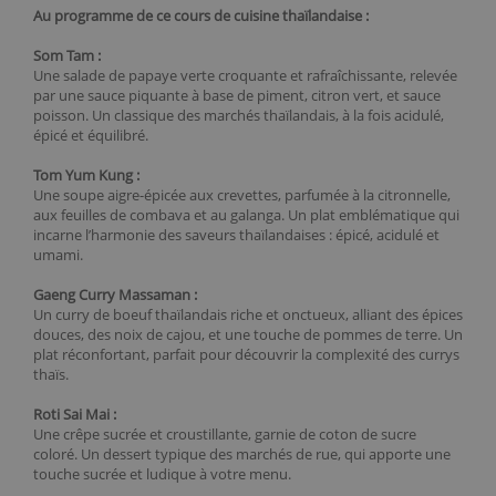
Au programme de ce cours de cuisine thaïlandaise :
Som Tam :
Une salade de papaye verte croquante et rafraîchissante, relevée
par une sauce piquante à base de piment, citron vert, et sauce
poisson. Un classique des marchés thaïlandais, à la fois acidulé,
épicé et équilibré.
Tom Yum Kung :
Une soupe aigre-épicée aux crevettes, parfumée à la citronnelle,
aux feuilles de combava et au galanga. Un plat emblématique qui
incarne l’harmonie des saveurs thaïlandaises : épicé, acidulé et
umami.
Gaeng Curry Massaman :
Un curry de boeuf thaïlandais riche et onctueux, alliant des épices
douces, des noix de cajou, et une touche de pommes de terre. Un
plat réconfortant, parfait pour découvrir la complexité des currys
thaïs.
Roti Sai Mai :
Une crêpe sucrée et croustillante, garnie de coton de sucre
coloré. Un dessert typique des marchés de rue, qui apporte une
touche sucrée et ludique à votre menu.