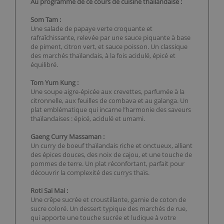
Au programme de ce cours de cuisine thaïlandaise :
Som Tam :
Une salade de papaye verte croquante et
rafraîchissante, relevée par une sauce piquante à base
de piment, citron vert, et sauce poisson. Un classique
des marchés thaïlandais, à la fois acidulé, épicé et
équilibré.
Tom Yum Kung :
Une soupe aigre-épicée aux crevettes, parfumée à la
citronnelle, aux feuilles de combava et au galanga. Un
plat emblématique qui incarne l’harmonie des saveurs
thaïlandaises : épicé, acidulé et umami.
Gaeng Curry Massaman :
Un curry de boeuf thaïlandais riche et onctueux, alliant
des épices douces, des noix de cajou, et une touche de
pommes de terre. Un plat réconfortant, parfait pour
découvrir la complexité des currys thaïs.
Roti Sai Mai :
Une crêpe sucrée et croustillante, garnie de coton de
sucre coloré. Un dessert typique des marchés de rue,
qui apporte une touche sucrée et ludique à votre