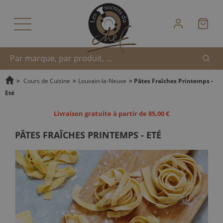
Reche
Recherche
>
Cours de Cuisine
>
Louvain-la-Neuve
>
Pâtes Fraîches Printemps -
Eté
rapide
Livraison gratuite à partir de 85,00 €
PÂTES FRAÎCHES PRINTEMPS - ETÉ