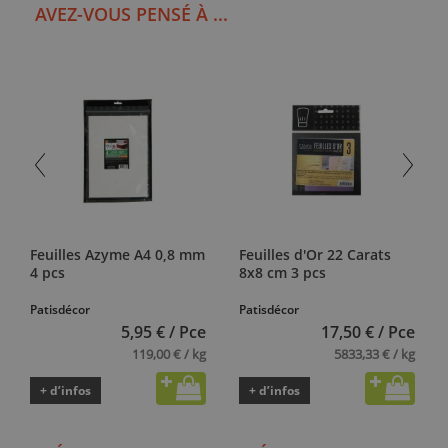
AVEZ-VOUS PENSÉ À ...
Feuilles Azyme A4 0,8 mm
Feuilles d'Or 22 Carats
4 pcs
8x8 cm 3 pcs
Patisdécor
Patisdécor
5,95 € / Pce
17,50 € / Pce
119,00 € / kg
5833,33 € / kg
+ d’infos
+ d’infos