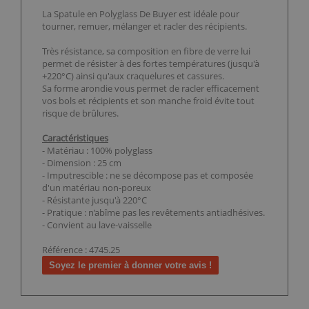
La Spatule en Polyglass De Buyer est idéale pour
tourner, remuer, mélanger et racler des récipients.
Très résistance, sa composition en fibre de verre lui
permet de résister à des fortes températures (jusqu'à
+220°C) ainsi qu'aux craquelures et cassures.
Sa forme arondie vous permet de racler efficacement
vos bols et récipients et son manche froid évite tout
risque de brûlures.
Caractéristiques
- Matériau : 100% polyglass
- Dimension : 25 cm
- Imputrescible : ne se décompose pas et composée
d'un matériau non-poreux
- Résistante jusqu'à 220°C
- Pratique : n’abîme pas les revêtements antiadhésives.
- Convient au lave-vaisselle
Référence : 4745.25
Soyez le premier à donner votre avis !