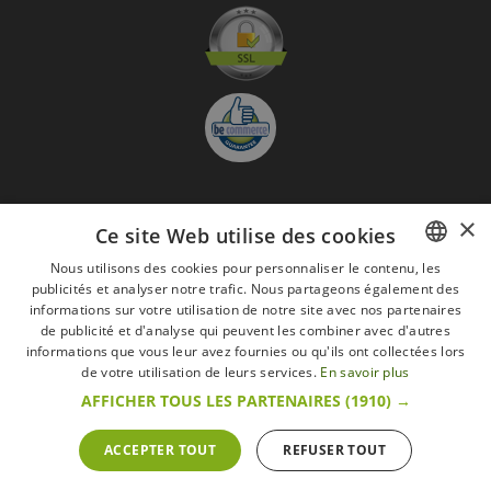
×
S'abonner à la Newsletter
Ce site Web utilise des cookies
GO
Nous utilisons des cookies pour personnaliser le contenu, les
publicités et analyser notre trafic. Nous partageons également des
FRENCH
Je suis d'accord avec
les Mentions légales
informations sur votre utilisation de notre site avec nos partenaires
DUTCH
de publicité et d'analyse qui peuvent les combiner avec d'autres
informations que vous leur avez fournies ou qu'ils ont collectées lors
Toutes les marques
Conditions générales
Mentions légales
ENGLISH
de votre utilisation de leurs services.
En savoir plus
Retour & Droit de rétractation
FAQ
Recrutement
AFFICHER TOUS LES PARTENAIRES
(1910) →
Tous droits réservés © 2017 Les Secrets du Chef | Tous les prix indiqués sur le site
s'entendent toutes taxes comprises.
Conformément au livre VI « Pratiques du marché et protection du consommateur » du
ACCEPTER TOUT
REFUSER TOUT
Code belge de droit économique.
Le Client agissant en tant que consommateur dispose d’un droit de
rétractation.endéans les 14 jours ouvrables, de renoncer à sa commande.