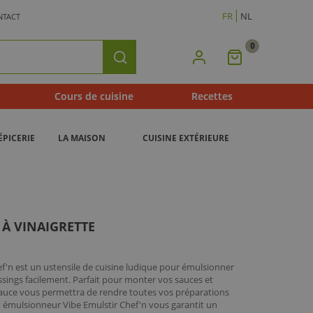
FR
NL
NTACT
0
Mon
Rechercher
Panier
Cours de cuisine
Recettes
ÉPICERIE
LA MAISON
CUISINE EXTÉRIEURE
À VINAIGRETTE
ef'n est un ustensile de cuisine ludique pour émulsionner
ssings facilement. Parfait pour monter vos sauces et
sauce vous permettra de rendre toutes vos préparations
t émulsionneur Vibe Emulstir Chef'n vous garantit un