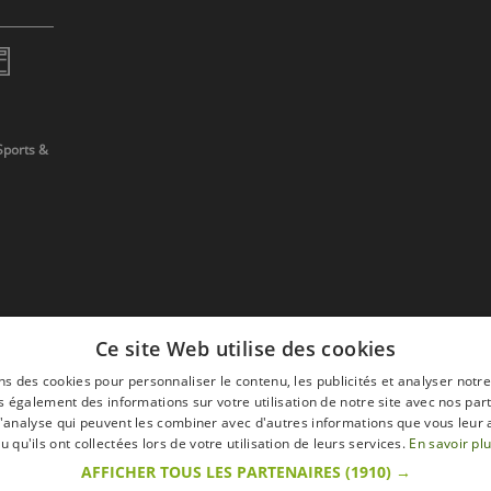
Sports &
Ce site Web utilise des cookies
ns des cookies pour personnaliser le contenu, les publicités et analyser notre
 également des informations sur votre utilisation de notre site avec nos par
 d'analyse qui peuvent les combiner avec d'autres informations que vous leur 
devis
u qu'ils ont collectées lors de votre utilisation de leurs services.
En savoir pl
AFFICHER TOUS LES PARTENAIRES
(1910) →