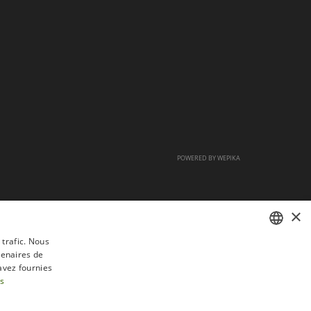
POWERED BY
WEPIKA
×
 trafic. Nous
tenaires de
FRENCH
avez fournies
DUTCH
us
ENGLISH