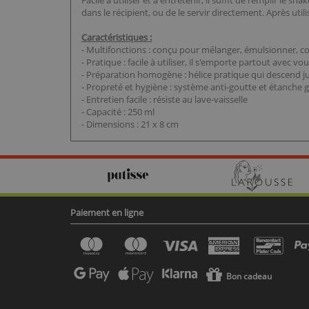
Facile à utiliser et à entretenir, il suffit de remplir le
dans le récipient, ou de le servir directement. Après util
Caractéristiques :
- Multifonctions : conçu pour mélanger, émulsionner, con
- Pratique : facile à utiliser, il s'emporte partout avec 
- Préparation homogène : hélice pratique qui descend ju
- Propreté et hygiène : système anti-goutte et étanch
- Entretien facile : résiste au lave-vaisselle
- Capacité : 250 ml
- Dimensions : 21 x 8 cm
Paiement en ligne
Bon cadeau