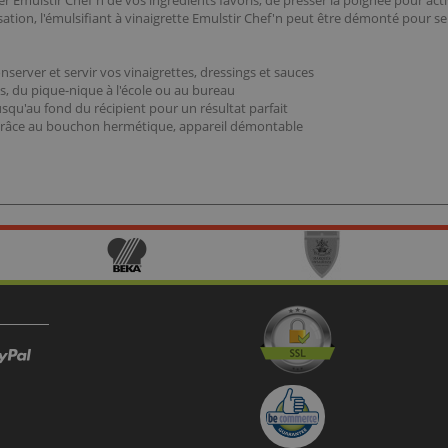
 shaker Emulstir Chef'n de vos ingrédients favoris, de presser la poignée pour a
isation, l'émulsifiant à vinaigrette Emulstir Chef'n peut être démonté pour se 
server et servir vos vinaigrettes, dressings et sauces
vous, du pique-nique à l'école ou au bureau
squ'au fond du récipient pour un résultat parfait
e grâce au bouchon hermétique, appareil démontable