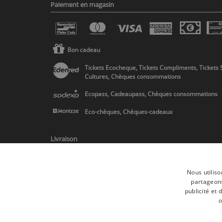
Paiement en magasin
Bon cadeau
Tickets Ecocheque, Tickets Compliments, Tickets 
Cultures, Chèques consommations
Ecopass, Cadeaupass, Chèques consommations
Eco-chèques, Chèques-cadeaux
Livraison
Nous utiliso
partageons
publicité et
* Livraison en Belgique/France/Pays-Bas et partout en Europe sur 
o