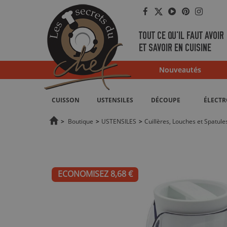
Facebook
Twitter
YouTube
Pinterest
Instag
TOUT CE QU'IL FAUT AVOIR
ET SAVOIR EN CUISINE
Nouveautés
CUISSON
USTENSILES
DÉCOUPE
ÉLECT
>
Boutique
>
USTENSILES
>
Cuillères, Louches et Spatule
ECONOMISEZ 8,68 €