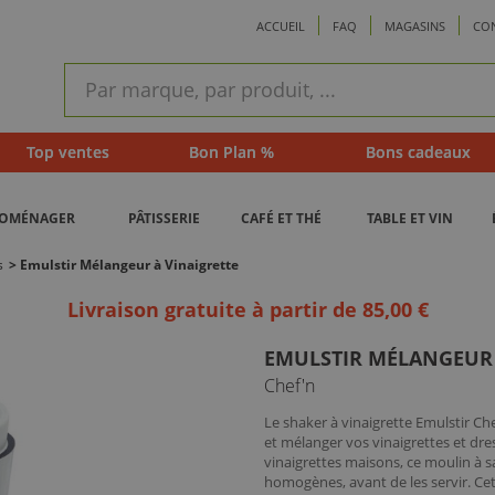
ACCUEIL
FAQ
MAGASINS
CO
ram
Recherche
rapide
Top ventes
Bon Plan %
Bons cadeaux
ROMÉNAGER
PÂTISSERIE
CAFÉ ET THÉ
TABLE ET VIN
s
>
Emulstir Mélangeur à Vinaigrette
Livraison gratuite à partir de 85,00 €
EMULSTIR MÉLANGEUR 
Chef'n
Le shaker à vinaigrette Emulstir Ch
et mélanger vos vinaigrettes et dre
vinaigrettes maisons, ce moulin à 
homogènes, avant de les servir. Ce