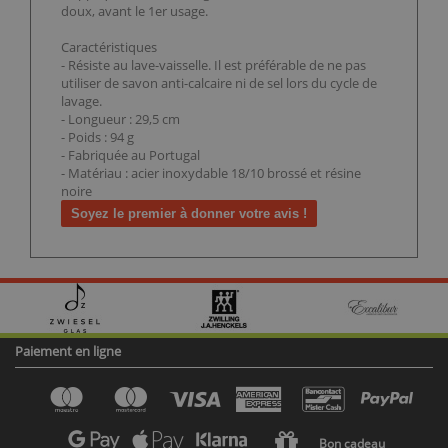
doux, avant le 1er usage.
Caractéristiques
- Résiste au lave-vaisselle. Il est préférable de ne pas
utiliser de savon anti-calcaire ni de sel lors du cycle de
lavage.
- Longueur : 29,5 cm
- Poids : 94 g
- Fabriquée au Portugal
- Matériau : acier inoxydable 18/10 brossé et résine
noire
Soyez le premier à donner votre avis !
Paiement en ligne
Bon cadeau