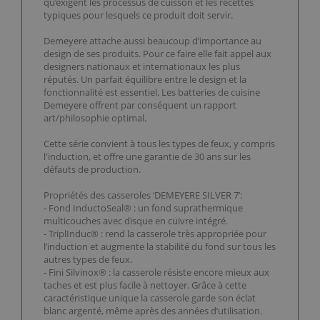
qu’exigent les processus de cuisson et les recettes
typiques pour lesquels ce produit doit servir.
Demeyere attache aussi beaucoup d’importance au
design de ses produits. Pour ce faire elle fait appel aux
designers nationaux et internationaux les plus
réputés. Un parfait équilibre entre le design et la
fonctionnalité est essentiel. Les batteries de cuisine
Demeyere offrent par conséquent un rapport
art/philosophie optimal.
Cette série convient à tous les types de feux, y compris
l'induction, et offre une garantie de 30 ans sur les
défauts de production.
Propriétés des casseroles ‘DEMEYERE SILVER 7’:
- Fond InductoSeal® : un fond suprathermique
multicouches avec disque en cuivre intégré.
- TriplInduc® : rend la casserole très appropriée pour
l’induction et augmente la stabilité du fond sur tous les
autres types de feux.
- Fini Silvinox® : la casserole résiste encore mieux aux
taches et est plus facile à nettoyer. Grâce à cette
caractéristique unique la casserole garde son éclat
blanc argenté, même après des années d’utilisation.