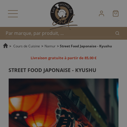
Reche
Recherche
>
Cours de Cuisine
>
Namur
>
Street Food Japonaise - Kyushu
Livraison gratuite à partir de 85,00 €
rapide
STREET FOOD JAPONAISE - KYUSHU