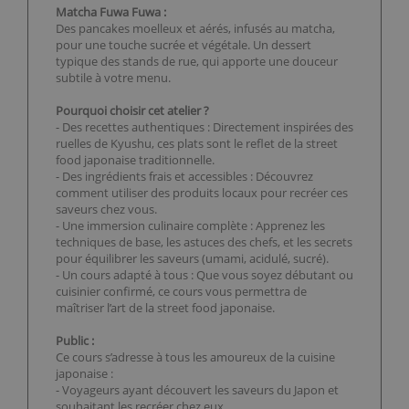
Matcha Fuwa Fuwa :
Des pancakes moelleux et aérés, infusés au matcha,
pour une touche sucrée et végétale. Un dessert
typique des stands de rue, qui apporte une douceur
subtile à votre menu.
Pourquoi choisir cet atelier ?
- Des recettes authentiques : Directement inspirées des
ruelles de Kyushu, ces plats sont le reflet de la street
food japonaise traditionnelle.
- Des ingrédients frais et accessibles : Découvrez
comment utiliser des produits locaux pour recréer ces
saveurs chez vous.
- Une immersion culinaire complète : Apprenez les
techniques de base, les astuces des chefs, et les secrets
pour équilibrer les saveurs (umami, acidulé, sucré).
- Un cours adapté à tous : Que vous soyez débutant ou
cuisinier confirmé, ce cours vous permettra de
maîtriser l’art de la street food japonaise.
Public :
Ce cours s’adresse à tous les amoureux de la cuisine
japonaise :
- Voyageurs ayant découvert les saveurs du Japon et
souhaitant les recréer chez eux.