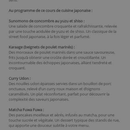
sens.
Au programme de ce cours de cuisine japonaise :
Sunomono de concombre au yuzu et shiso :
Une salade de concombre croquante et rafraîchissante, relevée
par une touche acidulée de yuzu et de shiso. Un classique de la
street food japonaise, à la fois léger et parfumé.
Karaage (beignets de poulet marinés) :
Des morceaux de poulet marinés dans une sauce savoureuse,
frits jusqu’à obtenir une croûte dorée et croustillante. Un
incontournable des échoppes japonaises, alliant tendreté et
croquant.
Curry Udon :
Des nouilles udon épaisses servies dans un bouillon de porc
onctueux, relevé d’un curry roux maison et d’oignons
caramélisés. Un plat réconfortant, parfait pour découvrir la
complexité des saveurs japonaises.
Matcha Fuwa Fuwa :
Des pancakes moelleux et aérés, infusés au matcha, pour une
touche sucrée et végétale. Un dessert typique des stands de rue,
qui apporte une douceur subtile à votre menu.