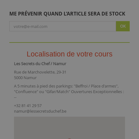
ME PRÉVENIR QUAND L’ARTICLE SERA DE STOCK
OK
Localisation de votre cours
Les Secrets du Chef / Namur
Rue de Marchovelette, 29-31
5000 Namur
A 5 minutes à pied des parkings: "Beffroi / Place d'armes",
"Confluence" ou "Gifar/Match" Ouvertures Exceptionnelles :
--
+32 81 41 29 57
namur@lessecretsduchef.be