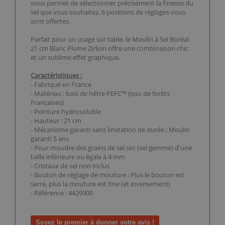
vous permet de sélectionner précisément la finesse du
sel que vous souhaitez. 6 positions de réglages vous
sont offertes.
Parfait pour un usage sur table, le Moulin à Sel Boréal
21 cm Blanc Plume Zirlion offre une combinaison chic
et un sublime effet graphique.
Caractéristiques :
- Fabriqué en France
- Matériau : bois de hêtre PEFC™ (issu de forêts
Françaises)
- Peinture hydrosoluble
- Hauteur : 21 cm
- Mécanisme garanti sans limitation de durée ; Moulin
garanti 5 ans
- Pour moudre des grains de sel sec (sel gemme) d'une
taille inférieure ou égale à 4 mm
- Cristaux de sel non inclus
- Bouton de réglage de mouture : Plus le bouton est
serré, plus la mouture est fine (et inversement)
- Référence : 4429900
Soyez le premier à donner votre avis !