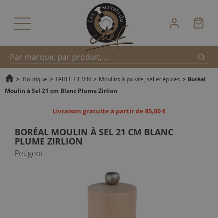
Reche
Recherche
>
Boutique
>
TABLE ET VIN
>
Moulins à poivre, sel et épices
>
Boréal
Moulin à Sel 21 cm Blanc Plume Zirlion
rapide
Livraison gratuite à partir de 85,00 €
BORÉAL MOULIN À SEL 21 CM BLANC
PLUME ZIRLION
Peugeot