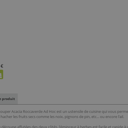
 €
le produit
ouper Acacia Roccaverde Ad Hoc est un ustensile de cuisine qui vous perme
cher les fruits secs comme les noix, pignons de pin, etc... ou encore l'ail.
écoupe affutées des deux côtés, l'éminceur à herbes est facile et rapide à u