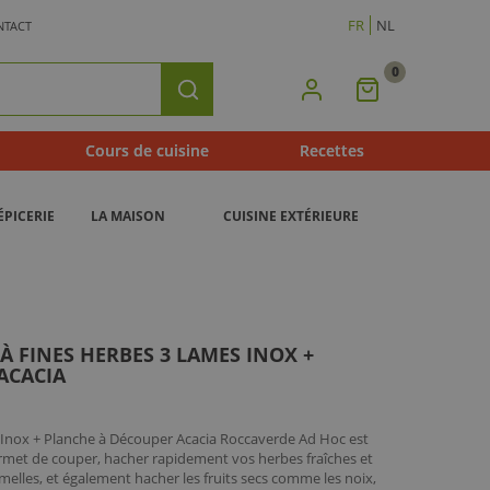
FR
NL
NTACT
0
Mon
Rechercher
Panier
Cours de cuisine
Recettes
ÉPICERIE
LA MAISON
CUISINE EXTÉRIEURE
 FINES HERBES 3 LAMES INOX +
ACACIA
 Inox + Planche à Découper Acacia Roccaverde Ad Hoc est
ermet de couper, hacher rapidement vos herbes fraîches et
elles, et également hacher les fruits secs comme les noix,