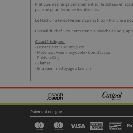
Pratique, il se range parfaitement sur le plateau en aca
planche pour découper les aliments.
Le Hachoir à Fines Herbes 3 Lames Inox + Planche à Déco
Conseil du chef : Pour entretenir la planche en bois, ap
Caractéristiques :
- Dimensions : 18x18x1,5 cm
- Matériau : Acier inoxydable / bois d'acacia
- Poids : 460 g
- 3 lames
- Entretien : nettoyage à la main
Paiement en ligne