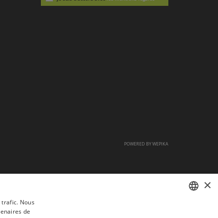
POWERED BY
WEPIKA
×
 trafic. Nous
tenaires de
FRENCH