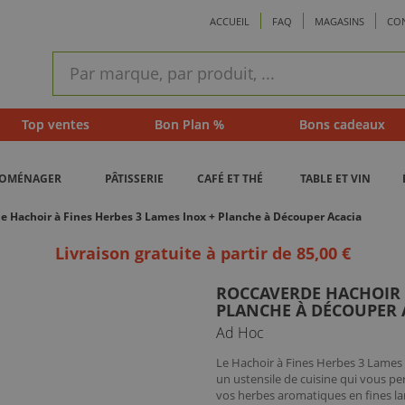
ACCUEIL
FAQ
MAGASINS
CO
ram
Recherche
rapide
Top ventes
Bon Plan %
Bons cadeaux
ROMÉNAGER
PÂTISSERIE
CAFÉ ET THÉ
TABLE ET VIN
e Hachoir à Fines Herbes 3 Lames Inox + Planche à Découper Acacia
Livraison gratuite à partir de 85,00 €
ROCCAVERDE HACHOIR À
PLANCHE À DÉCOUPER 
Ad Hoc
Le Hachoir à Fines Herbes 3 Lames
un ustensile de cuisine qui vous p
vos herbes aromatiques en fines lam