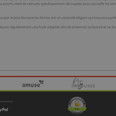
cia assorti, doté de rainures spécifiquement découpées pour accueillir les la
uper Acacia Roccaverde Ad Hoc est un ustensilé élégant qui trouvera parfaite
pliquez régulièrement une huile adaptée afin de préserver sa beauté et sa dur