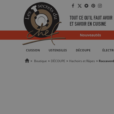
Facebook
Twitter
YouTube
Pinterest
Instag
TOUT CE QU'IL FAUT AVOIR
ET SAVOIR EN CUISINE
Nouveautés
CUISSON
USTENSILES
DÉCOUPE
ÉLECT
>
Boutique
>
DÉCOUPE
>
Hachoirs et Râpes
>
Roccaverd