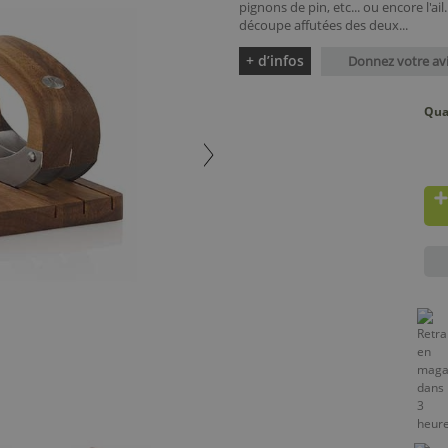
pignons de pin, etc... ou encore l'a
découpe affutées des deux...
+ d’infos
Donnez votre av
Qua