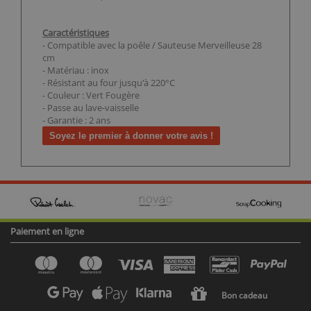
Caractéristiques
- Compatible avec la poêle / Sauteuse Merveilleuse 28
cm
- Matériau : inox
- Résistant au four jusqu'à 220°C
- Couleur : Vert Fougère
- Passe au lave-vaisselle
- Garantie : 2 ans
Soyez le premier à donner votre avis !
Paiement en ligne
Bon cadeau