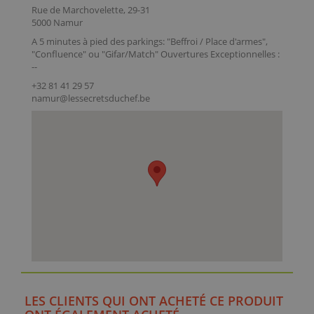
Rue de Marchovelette, 29-31
5000 Namur
A 5 minutes à pied des parkings: "Beffroi / Place d'armes",
"Confluence" ou "Gifar/Match" Ouvertures Exceptionnelles :
--
+32 81 41 29 57
namur@lessecretsduchef.be
LES CLIENTS QUI ONT ACHETÉ CE PRODUIT