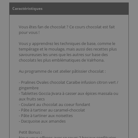
Caractéristiques
Vous êtes fan de chocolat ? Ce cours chocolat est fait
pour vous !
Vous y apprendrez les techniques de base, comme le
tempérage et le moulage, mais aussi des recettes plus
savoureuses les unes que les autres sur base des
chocolats les plus emblématiques de Valrhona.
Au programme de cet atelier pâtissier chocolat :
- Pralines Ovales chocolat Caraïbe infusion citron vert /
gingembre
- Tablettes Goccia Jivara à casser aux épices massala ou
aux fruits secs
- Coulant au chocolat au coeur fondant
- Pâte à tartiner au caramel-chocolat
- Pâte à tartiner aux noisettes
- Dacquoise aux amandes
Petit Bonus :
Nous vous offrons avec ce cours 2 bocaux confiturier