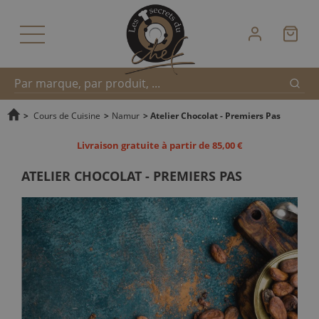
Reche
Recherche
>
Cours de Cuisine
>
Namur
>
Atelier Chocolat - Premiers Pas
Livraison gratuite à partir de 85,00 €
rapide
ATELIER CHOCOLAT - PREMIERS PAS