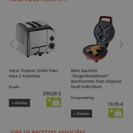
Vario Toaster Grille Pain
Mini Gaufrier
Inox 2 tranches
"Gingerbreadman"
Bonhomme Pain d'épices
Noël Individuel
Dualit
259,00 €
Scrapcooking
+ d’infos
19,95 €
+ d’infos
IDÉE DE RECETTES ASSOCIÉES