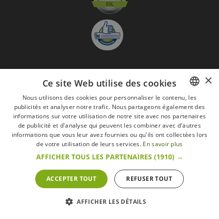
×
S'abonner à la Newsletter
Ce site Web utilise des cookies
GO
Nous utilisons des cookies pour personnaliser le contenu, les
publicités et analyser notre trafic. Nous partageons également des
FRENCH
Je suis d'accord avec
les Mentions légales
informations sur votre utilisation de notre site avec nos partenaires
DUTCH
de publicité et d'analyse qui peuvent les combiner avec d'autres
informations que vous leur avez fournies ou qu'ils ont collectées lors
Toutes les marques
Conditions générales
Mentions légales
ENGLISH
de votre utilisation de leurs services.
En savoir plus
Retour & Droit de rétractation
FAQ
Recrutement
AFFICHER TOUS LES PARTENAIRES
(1910) →
Tous droits réservés © 2017 Les Secrets du Chef | Tous les prix indiqués sur le site
s'entendent toutes taxes comprises.
Conformément au livre VI « Pratiques du marché et protection du consommateur » du
ACCEPTER TOUT
REFUSER TOUT
Code belge de droit économique.
Le Client agissant en tant que consommateur dispose d’un droit de
rétractation.endéans les 14 jours ouvrables, de renoncer à sa commande.
Que faire en cas de litige,
Plus d'infos
AFFICHER LES DÉTAILS
POWERED BY
WEPIKA