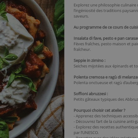
Explorez une philosophie culinaire 
l’ingéniosité des traditions paysan
saveurs.
Au programme de ce cours de cuisin
Insalata di fave, pesto e pan carasau
Fèves fraîches, pesto maison et pai
fraîcheur.
Seppie in zimino :
Seiches mijotées aux épinards et t
Polenta cremosa e ragù di melanza
Polenta onctueuse et ragù d’auberg
Soffioni abruzzesi :
Petits gâteaux typiques des Abbruzze
Pourquoi choisir cet atelier ?
- Apprenez des techniques accessib
- Découvrez l’art de la cuisine anti-
- Explorez des recettes authentique
par l’UNESCO.