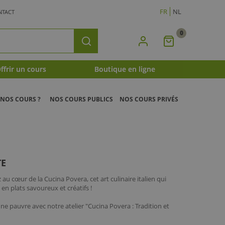
FR
NL
NTACT
0
Mon
Rechercher
Panier
ffrir un cours
Boutique en ligne
NOS COURS ?
NOS COURS PUBLICS
NOS COURS PRIVÉS
TE
 au cœur de la Cucina Povera, cet art culinaire italien qui
en plats savoureux et créatifs !
nne pauvre avec notre atelier "Cucina Povera : Tradition et