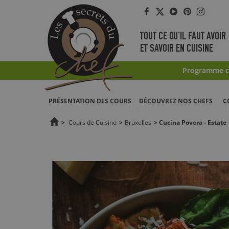
Facebook
Twitter
YouTube
Pinterest
Instag
TOUT CE QU'IL FAUT AVOIR
ET SAVOIR EN CUISINE
Programme co
PRÉSENTATION DES COURS
DÉCOUVREZ NOS CHEFS
C
>
Cours de Cuisine
>
Bruxelles
>
Cucina Povera - Estate