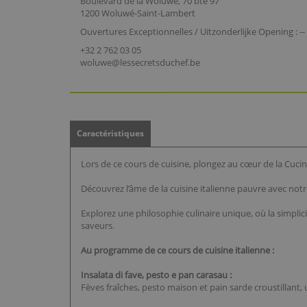
Boulevard de la Woluwe, 70 bte 97
1200 Woluwé-Saint-Lambert
Ouvertures Exceptionnelles / Uitzonderlijke Opening : --
+32 2 762 03 05
woluwe@lessecretsduchef.be
Caractéristiques
Lors de ce cours de cuisine, plongez au cœur de la Cucina
Découvrez l’âme de la cuisine italienne pauvre avec notre
Explorez une philosophie culinaire unique, où la simplic
saveurs.
Au programme de ce cours de cuisine italienne :
Insalata di fave, pesto e pan carasau :
Fèves fraîches, pesto maison et pain sarde croustillant