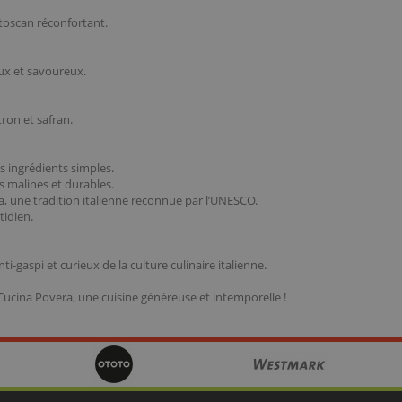
 toscan réconfortant.
ux et savoureux.
tron et safran.
s ingrédients simples.
es malines et durables.
a, une tradition italienne reconnue par l’UNESCO.
tidien.
i-gaspi et curieux de la culture culinaire italienne.
 Cucina Povera, une cuisine généreuse et intemporelle !