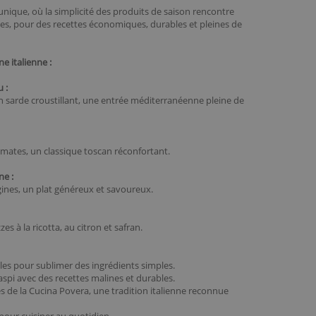
unique, où la simplicité des produits de saison rencontre
nes, pour des recettes économiques, durables et pleines de
e italienne :
 :
n sarde croustillant, une entrée méditerranéenne pleine de
omates, un classique toscan réconfortant.
ne :
ines, un plat généreux et savoureux.
s à la ricotta, au citron et safran.
les pour sublimer des ingrédients simples.
gaspi avec des recettes malines et durables.
s de la Cucina Povera, une tradition italienne reconnue