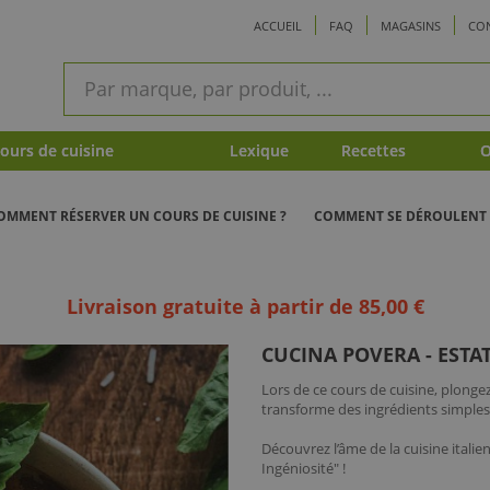
ACCUEIL
FAQ
MAGASINS
CO
ram
Recherche
rapide
urs de cuisine
Lexique
Recettes
O
OMMENT RÉSERVER UN COURS DE CUISINE ?
COMMENT SE DÉROULENT 
Livraison gratuite à partir de 85,00 €
CUCINA POVERA - ESTA
Lors de ce cours de cuisine, plongez
transforme des ingrédients simples 
Découvrez l’âme de la cuisine italie
Ingéniosité" !