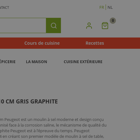
FR
NL
NTACT
0
Mon
Rechercher
Panier
Cours de cuisine
Recettes
ÉPICERIE
LA MAISON
CUISINE EXTÉRIEURE
10 CM GRIS GRAPHITE
 cm Peugeot est un moulin à sel moderne et design conçu
isé face à la corrosion saline, le mécanisme de qualité du
aphite Peugeot est à l'épreuve du temps. Peugeot
874 en créant son premier modèle de moulin à sel de table,