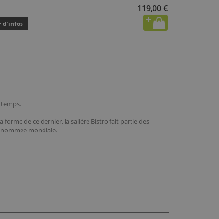
119,00 €
+ d’infos
u temps.
orme de ce dernier, la salière Bistro fait partie des
a renommée mondiale.