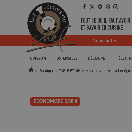
Facebook
Twitter
YouTube
Pinterest
Instag
TOUT CE QU'IL FAUT AVOIR
ET SAVOIR EN CUISINE
Nouveautés
CUISSON
USTENSILES
DÉCOUPE
ÉLECT
>
Boutique
>
TABLE ET VIN
>
Moulins à poivre, sel et épic
ECONOMISEZ 5,98 €