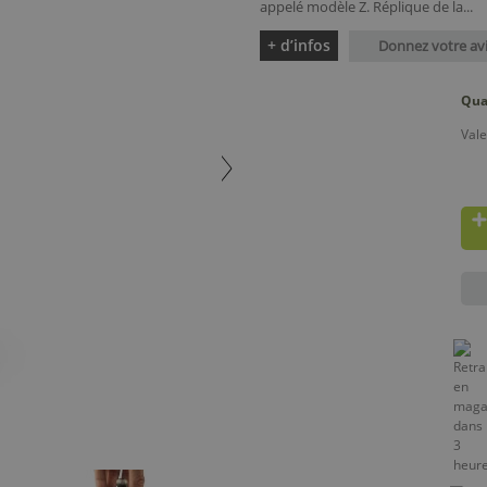
appelé modèle Z. Réplique de la...
+ d’infos
Donnez votre av
Qua
Vale