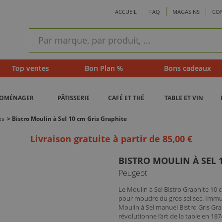
ACCUEIL
FAQ
MAGASINS
CO
ram
Recherche
rapide
Top ventes
Bon Plan %
Bons cadeaux
ROMÉNAGER
PÂTISSERIE
CAFÉ ET THÉ
TABLE ET VIN
es
>
Bistro Moulin à Sel 10 cm Gris Graphite
Livraison gratuite à partir de 85,00 €
BISTRO MOULIN À SEL 
Peugeot
Le Moulin à Sel Bistro Graphite 10
pour moudre du gros sel sec. Immun
Moulin à Sel manuel Bistro Gris Gr
révolutionne l’art de la table en 1