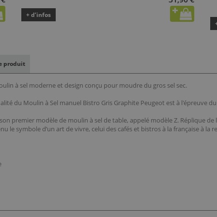
+ d’infos
le produit
oulin à sel moderne et design conçu pour moudre du gros sel sec.
alité du Moulin à Sel manuel Bistro Gris Graphite Peugeot est à l'épreuve d
son premier modèle de moulin à sel de table, appelé modèle Z. Réplique de la f
 le symbole d’un art de vivre, celui des cafés et bistros à la française à l
e