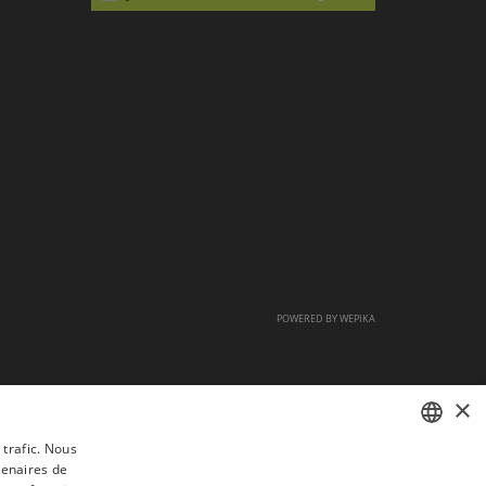
POWERED BY
WEPIKA
×
 trafic. Nous
tenaires de
FRENCH