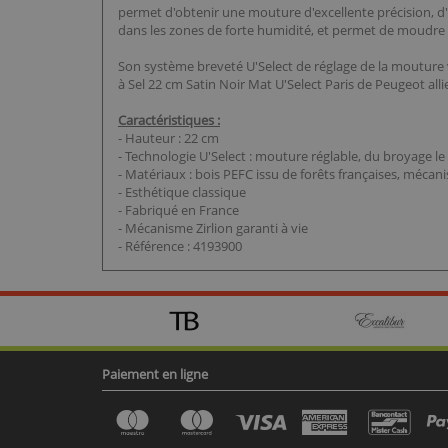
permet d'obtenir une mouture d'excellente précision, d'un
dans les zones de forte humidité, et permet de moudre u
Son système breveté U'Select de réglage de la mouture v
à Sel 22 cm Satin Noir Mat U'Select Paris de Peugeot alli
Caractéristiques :
- Hauteur : 22 cm
- Technologie U'Select : mouture réglable, du broyage le 
- Matériaux : bois PEFC issu de forêts françaises, méca
- Esthétique classique
- Fabriqué en France
- Mécanisme Zirlion garanti à vie
- Référence : 4193900
Paiement en ligne