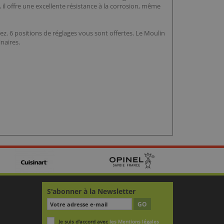
 il offre une excellente résistance à la corrosion, même
z. 6 positions de réglages vous sont offertes. Le Moulin
naires.
S'abonner à la Newsletter
GO
Je suis d'accord avec
les Mentions légales