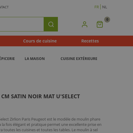
FR
NL
NTACT
0
Mon
Rechercher
Panier
Cours de cuisine
Recettes
ÉPICERIE
LA MAISON
CUISINE EXTÉRIEURE
2 CM SATIN NOIR MAT U'SELECT
Select Zirlion Paris Peugeot est le modèle de moulin phare
la fois élégant et pratique permet une excellente prise en
 toutes les cuisines et toutes les tables. Le moulin à sel