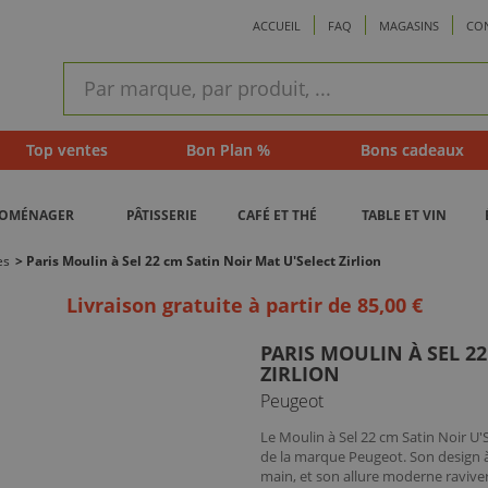
ACCUEIL
FAQ
MAGASINS
CO
ram
Recherche
rapide
Top ventes
Bon Plan %
Bons cadeaux
ROMÉNAGER
PÂTISSERIE
CAFÉ ET THÉ
TABLE ET VIN
es
>
Paris Moulin à Sel 22 cm Satin Noir Mat U'Select Zirlion
Livraison gratuite à partir de 85,00 €
PARIS MOULIN À SEL 2
ZIRLION
Peugeot
Le Moulin à Sel 22 cm Satin Noir U'
de la marque Peugeot. Son design à 
main, et son allure moderne ravivera