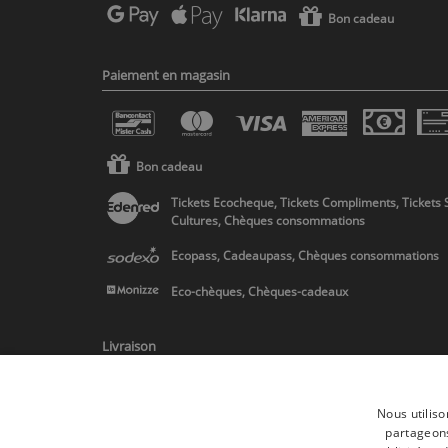
Bon cadeau
Paiement en magasin
Bon cadeau
Tickets Ecocheque, Tickets Compliments, Tickets 
Cultures, Chèques consommations
Ecopass, Cadeaupass, Chèques consommations
Eco-chèques, Chèques-cadeaux
Livraison
Nous utiliso
partageons