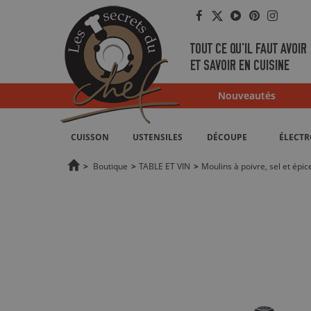
Facebook
Twitter
YouTube
Pinterest
Instag
TOUT CE QU'IL FAUT AVOIR
ET SAVOIR EN CUISINE
Nouveautés
CUISSON
USTENSILES
DÉCOUPE
ÉLECT
>
Boutique
>
TABLE ET VIN
>
Moulins à poivre, sel et épic