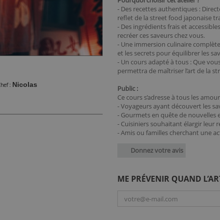
Pourquoi choisir cet atelier ?
- Des recettes authentiques : Direct
reflet de la street food japonaise tr
- Des ingrédients frais et accessib
recréer ces saveurs chez vous.
- Une immersion culinaire complète 
et les secrets pour équilibrer les sa
- Un cours adapté à tous : Que vou
permettra de maîtriser l’art de la s
Nicolas
hef
Public :
Ce cours s’adresse à tous les amour
- Voyageurs ayant découvert les sav
- Gourmets en quête de nouvelles e
- Cuisiniers souhaitant élargir leur
- Amis ou familles cherchant une ac
Donnez votre avis
ME PRÉVENIR QUAND L’AR