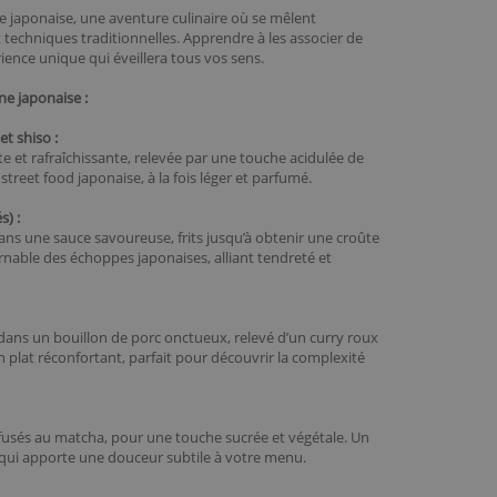
e japonaise, une aventure culinaire où se mêlent
t techniques traditionnelles. Apprendre à les associer de
ence unique qui éveillera tous vos sens.
e japonaise :
 shiso :
et rafraîchissante, relevée par une touche acidulée de
street food japonaise, à la fois léger et parfumé.
s) :
s une sauce savoureuse, frits jusqu’à obtenir une croûte
rnable des échoppes japonaises, alliant tendreté et
 dans un bouillon de porc onctueux, relevé d’un curry roux
 plat réconfortant, parfait pour découvrir la complexité
fusés au matcha, pour une touche sucrée et végétale. Un
 qui apporte une douceur subtile à votre menu.