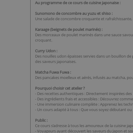
Au programme de ce cours de cuisine japonaise :
Sunomono de concombre au yuzu et shiso :
Une salade de concombre croquante et rafraîchissante, re
Karaage (beignets de poulet marinés) :
Des morceaux de poulet marinés dans une sauce savoureus
croquant.
Curry Udon :
Des nouilles udon épaisses servies dans un bouillon de 
des saveurs japonaises.
Matcha Fuwa Fuwa :
Des pancakes moelleux et aérés, infusés au matcha, pou
Pourquoi choisir cet atelier ?
- Des recettes authentiques : Directement inspirées des r
- Des ingrédients frais et accessibles : Découvrez comme
- Une immersion culinaire complète : Apprenez les techniq
- Un cours adapté à tous : Que vous soyez débutant ou cu
Public :
Ce cours s’adresse à tous les amoureux de la cuisine jap
- Voyageurs ayant découvert les saveurs du Japon et sou