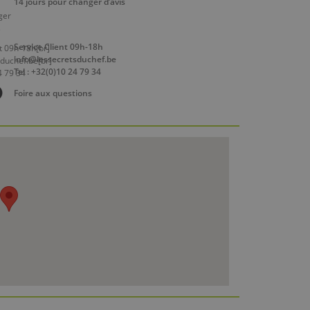
14 jours pour changer d’avis
Service Client 09h-18h
info@lessecretsduchef.be
Tel : +32(0)10 24 79 34
Foire aux questions