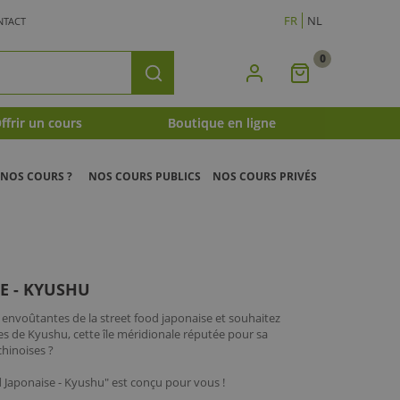
FR
NL
NTACT
0
Mon
Rechercher
Panier
ffrir un cours
Boutique en ligne
NOS COURS ?
NOS COURS PUBLICS
NOS COURS PRIVÉS
E - KYUSHU
s envoûtantes de la street food japonaise et souhaitez
es de Kyushu, cette île méridionale réputée pour sa
chinoises ?
d Japonaise - Kyushu" est conçu pour vous !