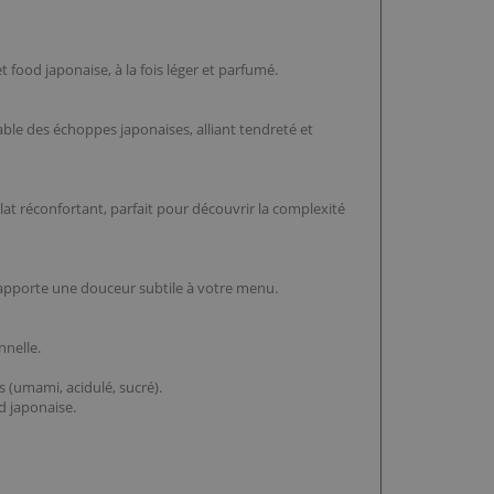
 food japonaise, à la fois léger et parfumé.
ble des échoppes japonaises, alliant tendreté et
at réconfortant, parfait pour découvrir la complexité
 apporte une douceur subtile à votre menu.
nnelle.
s (umami, acidulé, sucré).
d japonaise.