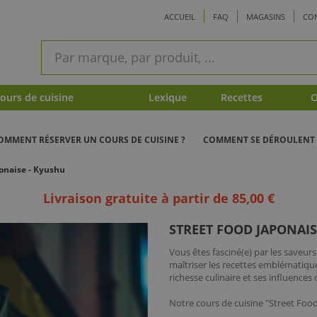
ACCUEIL
FAQ
MAGASINS
CO
ram
Recherche
rapide
urs de cuisine
Lexique
Recettes
O
OMMENT RÉSERVER UN COURS DE CUISINE ?
COMMENT SE DÉROULENT 
onaise - Kyushu
Livraison gratuite à partir de 85,00 €
STREET FOOD JAPONAIS
Vous êtes fasciné(e) par les saveur
maîtriser les recettes emblématiqu
richesse culinaire et ses influences 
Notre cours de cuisine "Street Foo