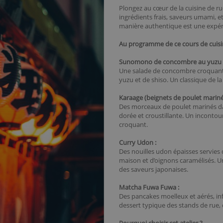
Plongez au cœur de la cuisine de ru
ingrédients frais, saveurs umami, e
manière authentique est une expéri
Au programme de ce cours de cuisin
Sunomono de concombre au yuzu et
Une salade de concombre croquante 
yuzu et de shiso. Un classique de la 
Karaage (beignets de poulet mariné
Des morceaux de poulet marinés dan
dorée et croustillante. Un incontou
croquant.
Curry Udon :
Des nouilles udon épaisses servies
maison et d’oignons caramélisés. Un
des saveurs japonaises.
Matcha Fuwa Fuwa :
Des pancakes moelleux et aérés, in
dessert typique des stands de rue,