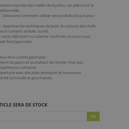
ement inspirées des ruelles de Kyushu, ces plats sont le
aditionnelle.
les : Découvrez comment utiliser des produits locaux pour
: Apprenez les techniques de base, les astuces des chefs,
veurs (umami, acidulé, sucré).
s soyez débutant ou cuisinier confirmé, ce cours vous
treet food japonaise.
eux de la cuisine japonaise :
eurs du Japon et souhaitant les recréer chez eux.
xpériences culinaires.
 répertoire avec des plats exotiques et savoureux.
tivité conviviale et gourmande.
TICLE SERA DE STOCK
OK