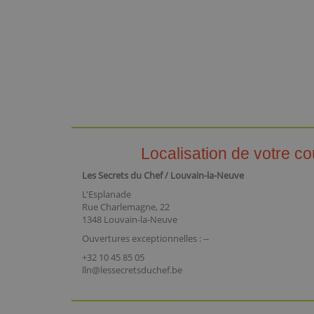
Localisation de votre co
Les Secrets du Chef / Louvain-la-Neuve
L'Esplanade
Rue Charlemagne, 22
1348 Louvain-la-Neuve
Ouvertures exceptionnelles : --
+32 10 45 85 05
lln@lessecretsduchef.be