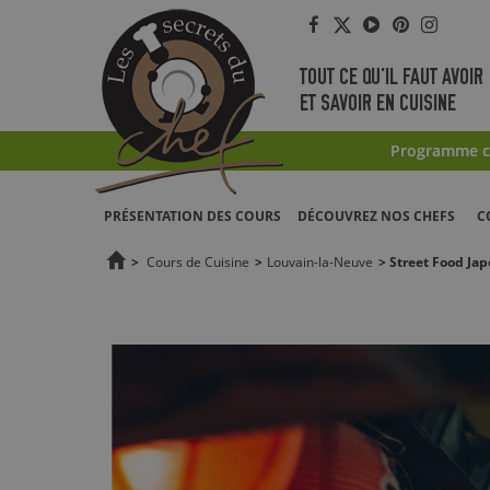
Facebook
Twitter
YouTube
Pinterest
Instag
TOUT CE QU'IL FAUT AVOIR
ET SAVOIR EN CUISINE
Programme co
PRÉSENTATION DES COURS
DÉCOUVREZ NOS CHEFS
C
>
Cours de Cuisine
>
Louvain-la-Neuve
>
Street Food Jap