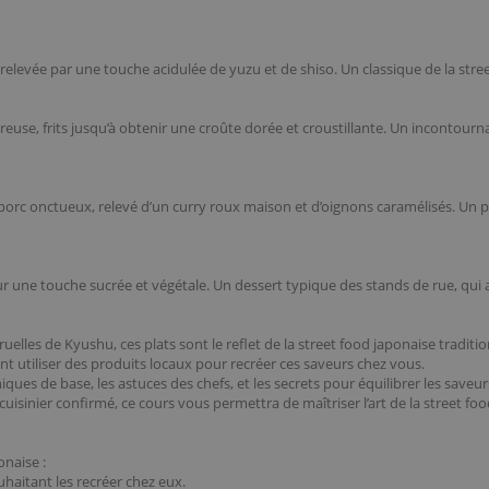
levée par une touche acidulée de yuzu et de shiso. Un classique de la street
e, frits jusqu’à obtenir une croûte dorée et croustillante. Un incontourna
porc onctueux, relevé d’un curry roux maison et d’oignons caramélisés. Un pl
r une touche sucrée et végétale. Un dessert typique des stands de rue, qui
uelles de Kyushu, ces plats sont le reflet de la street food japonaise traditio
nt utiliser des produits locaux pour recréer ces saveurs chez vous.
ues de base, les astuces des chefs, et les secrets pour équilibrer les saveur
isinier confirmé, ce cours vous permettra de maîtriser l’art de la street foo
onaise :
haitant les recréer chez eux.