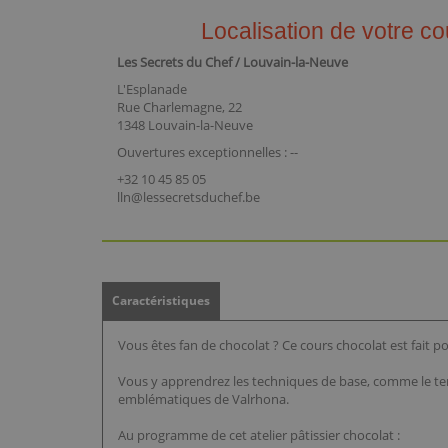
Localisation de votre co
Les Secrets du Chef / Louvain-la-Neuve
L'Esplanade
Rue Charlemagne, 22
1348 Louvain-la-Neuve
Ouvertures exceptionnelles : --
+32 10 45 85 05
lln@lessecretsduchef.be
Caractéristiques
Vous êtes fan de chocolat ? Ce cours chocolat est fait po
Vous y apprendrez les techniques de base, comme le tem
emblématiques de Valrhona.
Au programme de cet atelier pâtissier chocolat :