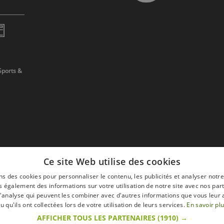
Sports &
Ce site Web utilise des cookies
ns des cookies pour personnaliser le contenu, les publicités et analyser notre
 également des informations sur votre utilisation de notre site avec nos par
 d'analyse qui peuvent les combiner avec d'autres informations que vous leur 
devis
u qu'ils ont collectées lors de votre utilisation de leurs services.
En savoir pl
AFFICHER TOUS LES PARTENAIRES
(1910) →