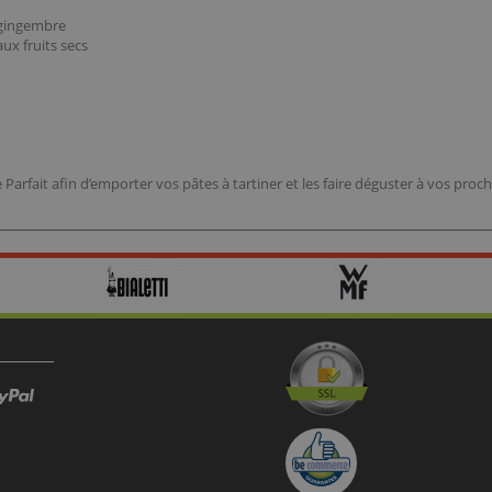
/ gingembre
aux fruits secs
Parfait afin d’emporter vos pâtes à tartiner et les faire déguster à vos proch