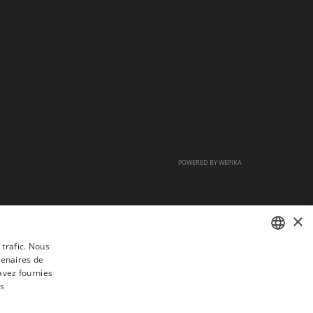
POWERED BY
WEPIKA
×
 trafic. Nous
tenaires de
FRENCH
avez fournies
DUTCH
us
ENGLISH