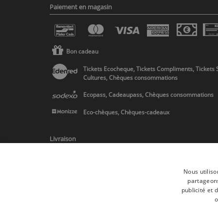
Paiement en magasin
Bon cadeau
Tickets Ecocheque, Tickets Compliments, Tickets 
Cultures, Chèques consommations
Ecopass, Cadeaupass, Chèques consommations
Eco-chèques, Chèques-cadeaux
Livraison
Nous utiliso
partageons
publicité et
* Livraison en Belgique/France/Pays-Bas et partout en Europe sur 
o