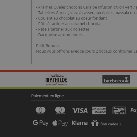
- Pralines Ovales chocolat Caraïbe infusion citron vert 
- Tablettes Goccia Jivara à casser aux épices massala ou 
- Coulant au chocolat au coeur fondant
- Pâte à tartiner au caramel-chocolat
- Pâte à tartiner aux noisettes
- Dacquoise aux amandes
Petit Bonus :
Nous vous offrons avec ce cours 2 bocaux confiturier Le 
Paiement en ligne
Bon cadeau