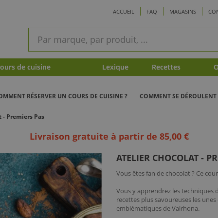
ACCUEIL
FAQ
MAGASINS
CO
ram
Recherche
rapide
urs de cuisine
Lexique
Recettes
O
OMMENT RÉSERVER UN COURS DE CUISINE ?
COMMENT SE DÉROULENT 
t - Premiers Pas
Livraison gratuite à partir de 85,00 €
ATELIER CHOCOLAT - P
Vous êtes fan de chocolat ? Ce cours
Vous y apprendrez les techniques 
recettes plus savoureuses les unes 
emblématiques de Valrhona.